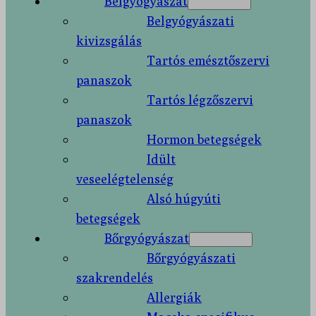
Belgyógyászat
Belgyógyászati
kivizsgálás
Tartós emésztőszervi
panaszok
Tartós légzőszervi
panaszok
Hormon betegségek
Idült
veseelégtelenség
Alsó húgyúti
betegségek
Bőrgyógyászat
Bőrgyógyászati
szakrendelés
Allergiák