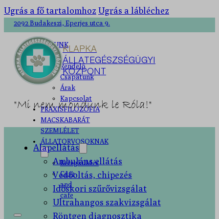
Ugrás a fő tartalomhoz
Ugrás a lábléchez
2092 Budakeszi, Eperjes utca 9.
RÓLUNK
KLAPKA
ÁLLATEGÉSZSÉGÜGYI
Rendelő
KÖZPONT
Csapatunk
Árak
Kapcsolat
"Mi nem mondunk le Róla!"
PRAXISFILOZÓFIA
MACSKABARÁT
SZEMLÉLET
ÁLLATORVOSOKNAK
Alapellátás
Ambuláns ellátás
Betegküldés
Védőoltás, chipezés
Case
and
Időskori szűrővizsgálat
cafe
Ultrahangos szakvizsgálat
Röntgen diagnosztika