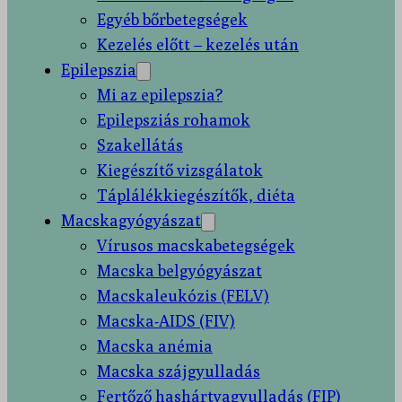
Egyéb bőrbetegségek
Kezelés előtt – kezelés után
Epilepszia
Mi az epilepszia?
Epilepsziás rohamok
Szakellátás
Kiegészítő vizsgálatok
Táplálékkiegészítők, diéta
Macskagyógyászat
Vírusos macskabetegségek
Macska belgyógyászat
Macskaleukózis (FELV)
Macska-AIDS (FIV)
Macska anémia
Macska szájgyulladás
Fertőző hashártyagyulladás (FIP)