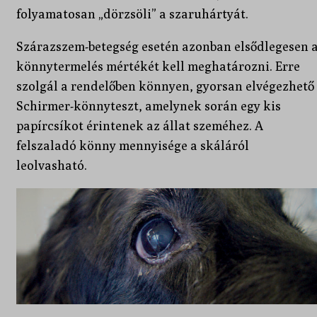
folyamatosan „dörzsöli” a szaruhártyát.
Szárazszem-betegség esetén azonban elsődlegesen 
könnytermelés mértékét kell meghatározni. Erre
szolgál a rendelőben könnyen, gyorsan elvégezhető
Schirmer-könnyteszt, amelynek során egy kis
papírcsíkot érintenek az állat szeméhez. A
felszaladó könny mennyisége a skáláról
leolvasható.