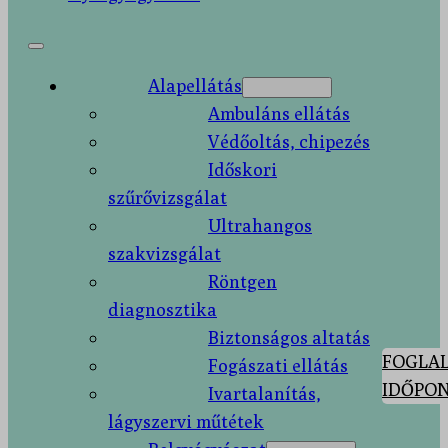
Alapellátás
Ambuláns ellátás
Védőoltás, chipezés
Időskori
szűrővizsgálat
Ultrahangos
szakvizsgálat
Röntgen
diagnosztika
Biztonságos altatás
FOGLAL
Fogászati ellátás
IDŐPON
Ivartalanítás,
lágyszervi műtétek