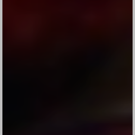
OptanonAlertBoxClosed
wordpress_logged_in_*
perf_*
wp-settings-*
SLO_GWPT_Show_Hide_tmp
wp-settings-time-*
SLO_wptGlobTipTmp
wptouch-device-orientation
SSID
wptouch-device-type
ssm_au_c
wpgdprc