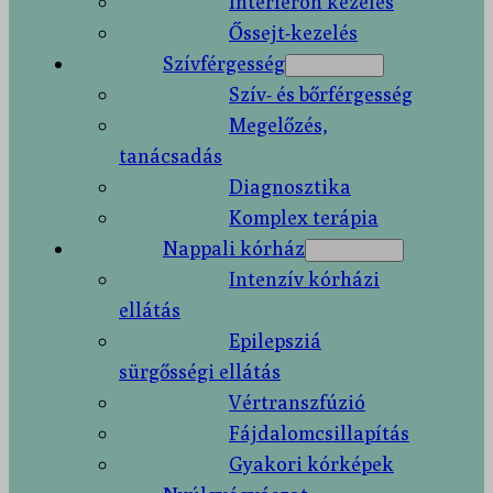
Interferon kezelés
Őssejt-kezelés
Szívférgesség
Szív- és bőrférgesség
Megelőzés,
tanácsadás
Diagnosztika
Komplex terápia
Nappali kórház
Intenzív kórházi
ellátás
Epilepsziá
sürgősségi ellátás
Vértranszfúzió
Fájdalomcsillapítás
Gyakori kórképek