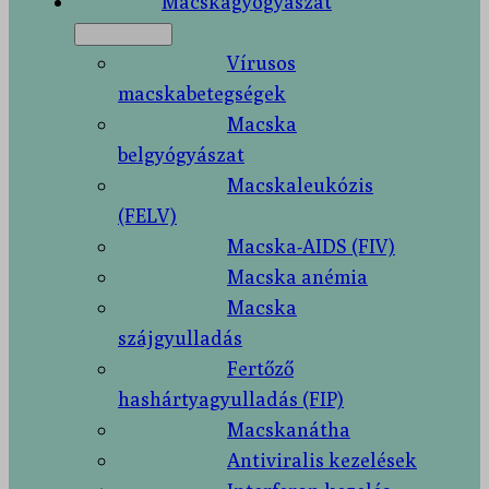
Macskagyógyászat
Vírusos
macskabetegségek
Macska
belgyógyászat
Macskaleukózis
(FELV)
Macska-AIDS (FIV)
Macska anémia
Macska
szájgyulladás
Fertőző
hashártyagyulladás (FIP)
Macskanátha
Antiviralis kezelések