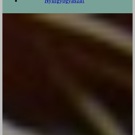
Nyúlgyógyászat