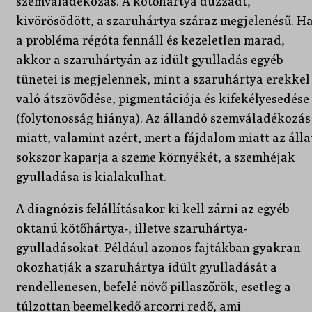
szemváladékozás. A kötőhártya duzzadt,
kivörösödött, a szaruhártya száraz megjelenésű. H
a probléma régóta fennáll és kezeletlen marad,
akkor a szaruhártyán az idült gyulladás egyéb
tünetei is megjelennek, mint a szaruhártya erekkel
való átszövődése, pigmentációja és kifekélyesedése
(folytonosság hiánya). Az állandó szemváladékozás
miatt, valamint azért, mert a fájdalom miatt az álla
sokszor kaparja a szeme környékét, a szemhéjak
gyulladása is kialakulhat.
A diagnózis felállításakor ki kell zárni az egyéb
oktanú kötőhártya-, illetve szaruhártya-
gyulladásokat. Például azonos fajtákban gyakran
okozhatják a szaruhártya idült gyulladását a
rendellenesen, befelé növő pillaszőrök, esetleg a
túlzottan beemelkedő arcorri redő, ami