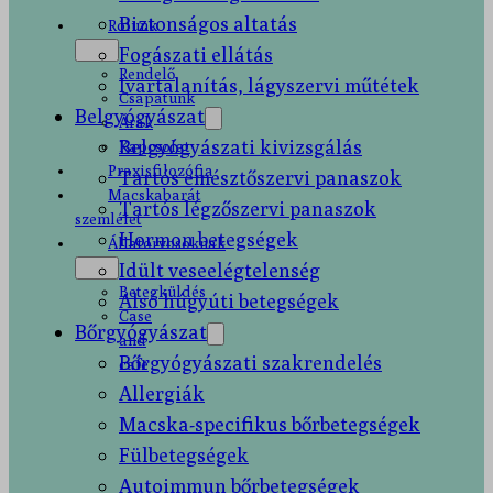
Biztonságos altatás
Rólunk
Fogászati ellátás
Rendelő
Ivartalanítás, lágyszervi műtétek
Csapatunk
Belgyógyászat
Árak
Belgyógyászati kivizsgálás
Kapcsolat
Praxisfilozófia
Tartós emésztőszervi panaszok
Macskabarát
Tartós légzőszervi panaszok
szemlélet
Hormon betegségek
Állatorvosoknak
Idült veseelégtelenség
Betegküldés
Alsó húgyúti betegségek
Case
Bőrgyógyászat
and
Bőrgyógyászati szakrendelés
cafe
Allergiák
Macska-specifikus bőrbetegségek
Fülbetegségek
Autoimmun bőrbetegségek