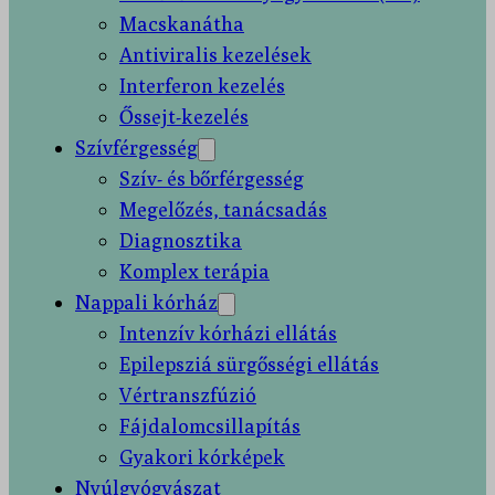
Macskanátha
Antiviralis kezelések
Interferon kezelés
Őssejt-kezelés
Szívférgesség
Szív- és bőrférgesség
Megelőzés, tanácsadás
Diagnosztika
Komplex terápia
Nappali kórház
Intenzív kórházi ellátás
Epilepsziá sürgősségi ellátás
Vértranszfúzió
Fájdalomcsillapítás
Gyakori kórképek
Nyúlgyógyászat