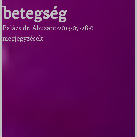
betegség
Balázs dr. Abuzant
·
2013-07-28
·
0
megjegyzések