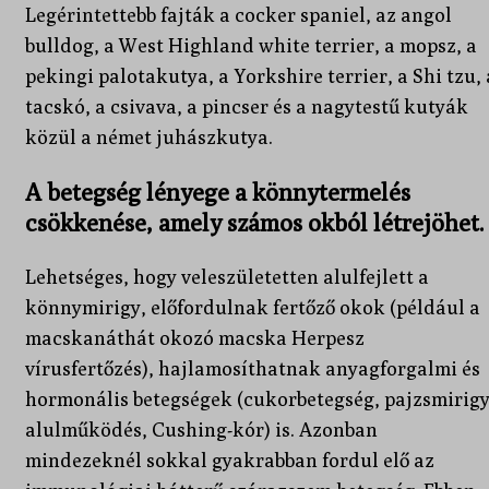
Legérintettebb fajták a cocker spaniel, az angol
bulldog, a West Highland white terrier, a mopsz, a
pekingi palotakutya, a Yorkshire terrier, a Shi tzu, 
tacskó, a csivava, a pincser és a nagytestű kutyák
közül a német juhászkutya.
A betegség lényege a könnytermelés
csökkenése, amely számos okból létrejöhet.
Lehetséges, hogy veleszületetten alulfejlett a
könnymirigy, előfordulnak fertőző okok (például a
macskanáthát okozó macska Herpesz
vírusfertőzés), hajlamosíthatnak anyagforgalmi és
hormonális betegségek (cukorbetegség, pajzsmirigy
alulműködés, Cushing-kór) is. Azonban
mindezeknél sokkal gyakrabban fordul elő az