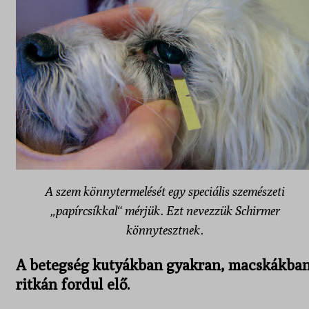
A szem könnytermelését egy speciális szemészeti
„papírcsíkkal“ mérjük. Ezt nevezzük Schirmer
könnytesztnek.
A betegség kutyákban gyakran, macskákba
ritkán fordul elő.