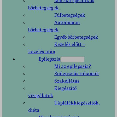
Macska-specifikus
bőrbetegségek
Fülbetegségek
Autoimmun
bőrbetegségek
Egyéb bőrbetegségek
Kezelés előtt –
kezelés után
Epilepszia
Mi az epilepszia?
Epilepsziás rohamok
Szakellátás
Kiegészítő
vizsgálatok
Táplálékkiegészítők,
diéta