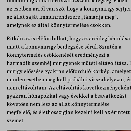
immunológiai hátterű szárazszem-betegség. Ebben
az esetben arról van szó, hogy a könnymirigy sejtjei
az állat saját immunrendszere „támadja meg”,
amelynek ez által könnytermelése csökken.
Ritkán az is előfordulhat, hogy az arcideg bénulása
miatt a könnymirigy beidegzése sérül. Szintén a
könnytermelés csökkenését eredményezi a
harmadik szemhéj mirigyének műtéti eltávolítása. 
mirigy előesése gyakran előforduló kórkép, amelyet
minden esetben meg kell próbálni visszahelyezni, é
nem eltávolítani. Az eltávolítás következményekén
gyakran hónapokkal vagy évekkel a beavatkozást
követően nem lesz az állat könnytermelése
megfelelő, és élethossziglan kezelni kell az érintett
szemet.