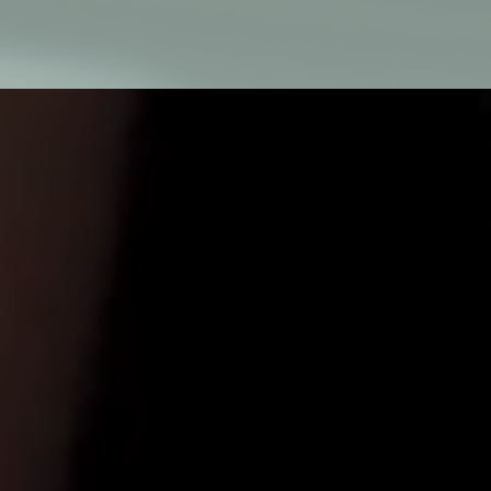
tGlobTipTmp
ings-*
ings-time-*
_c
-device-orientation
c
-device-type
S