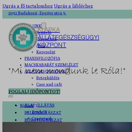
Ugrás a fő tartalomhoz
Ugrás a lábléchez
2092 Budakeszi, Eperjes utca 9.
RÓLUNK
KLAPKA
Rendelő
ÁLLATEGÉSZSÉGÜGYI
Csapatunk
KÖZPONT
Árak
Kapcsolat
PRAXISFILOZÓFIA
MACSKABARÁT SZEMLÉLET
"Mi nem mondunk le Róla!"
ÁLLATORVOSOKNAK
Betegküldés
Case and cafe
FOGLALJ IDŐPONTOT!
ALAPELLÁTÁS
Rólunk
Rendelő
BELGYÓGYÁSZAT
Csapatunk
BŐRGYÓGYÁSZAT
Árak
EPILEPSZIA
Kapcsolat