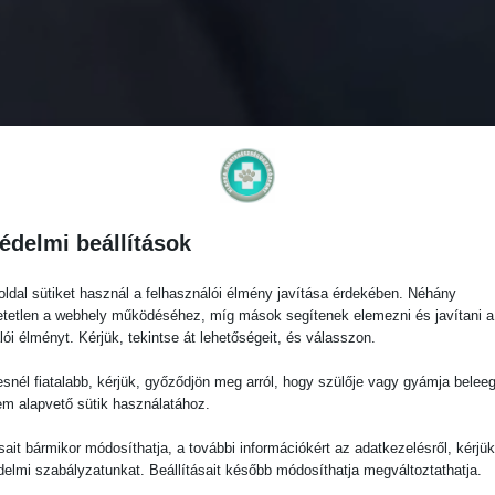
édelmi beállítások
ldal sütiket használ a felhasználói élmény javítása érdekében. Néhány
tetlen a webhely működéséhez, míg mások segítenek elemezni és javítani a
lói élményt. Kérjük, tekintse át lehetőségeit, és válasszon.
snél fiatalabb, kérjük, győződjön meg arról, hogy szülője vagy gyámja belee
em alapvető sütik használatához.
ásait bármikor módosíthatja, a további információkért az adatkezelésről, kérjü
delmi szabályzatunkat. Beállításait később módosíthatja megváltoztathatja.