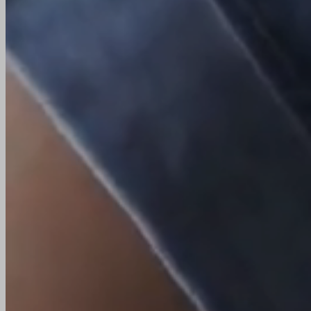
klapkaallatklinika@gmail.com
Epilepszia
+36 20 215 7121
epivet.epilepszia@gmail.com