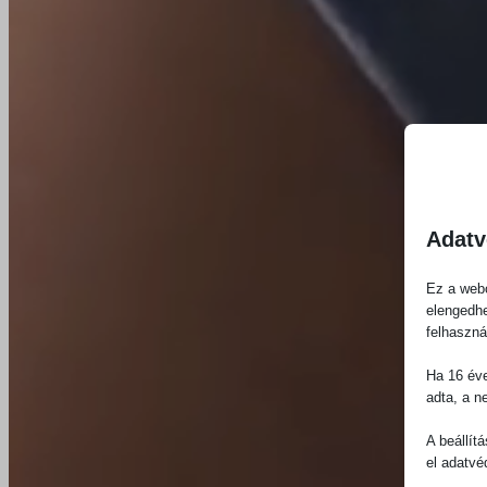
Adatv
Ez a webo
elengedhe
felhaszná
Ha 16 éve
adta, a n
A beállít
el adatvé