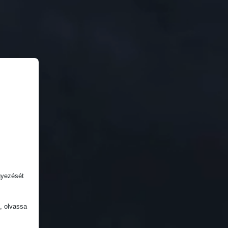
gyezését
k, olvassa