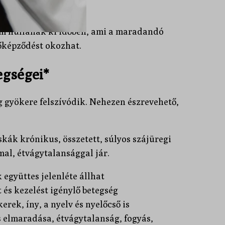
em hullanak ki időben, ami a maradandó
őképződést okozhat.
egségei*
 gyökere felszívódik. Nehezen észrevehető,
kák krónikus, összetett, súlyos szájüregi
mal, étvágytalansággal jár.
 együttes jelenléte állhat
t és kezelést igénylő betegség
rek, íny, a nyelv és nyelőcső is
s elmaradása, étvágytalanság, fogyás,