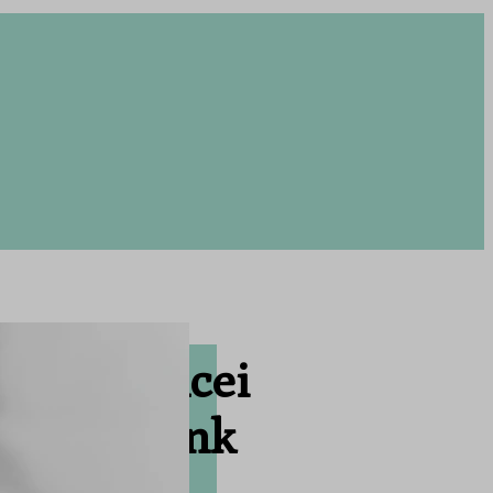
 – Kedvencei
rioritásunk