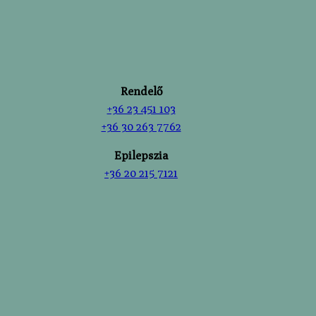
tGlobTipTmp
ings-*
ings-time-*
_c
-device-orientation
c
-device-type
Rendelő
+36 23 451 103
+36 30 263 7762
Epilepszia
+36 20 215 7121