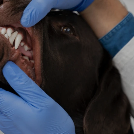
Miért fontos a fogászati ellátás
A szájüregi betegségek a macskák és kutyák egy
80%-uk már 3 éves korára fogkő- és ínygyulladá
problémák nem csak fájdalmat okoznak, hanem
szívbetegség, vesekárosodás, májproblémák.
Kutyák gyakori fogászati beteg
Fogkő és ínygyulladás
– A legelterjedtebb problé
fájdalmat okoz. Rendszeres fogkő-eltávolítással
Foggyökér-fertőzés, tályog
– Mély fogkő hatására
duzzanattal, gennyes folyással járhat.
Fogtörés
– Kemény tárgyak rágása során gyakori,