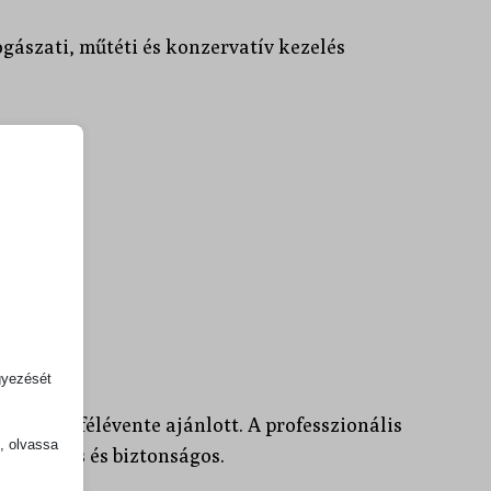
gászati, műtéti és konzervatív kezelés
cduzzanat
gyezését
latoknál félévente ajánlott. A professzionális
k, olvassa
lommentes és biztonságos.