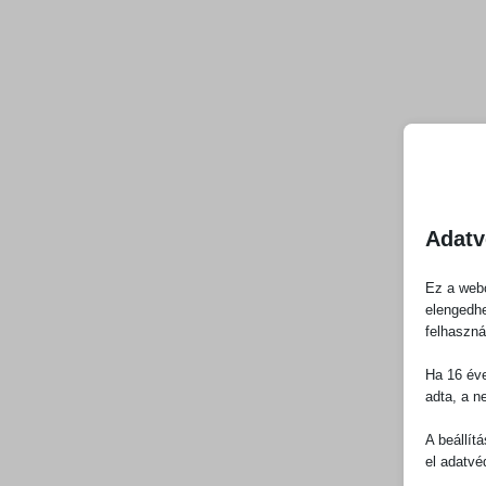
Adatv
Ez a webo
elengedhe
felhaszná
Ha 16 éve
adta, a n
A beállít
el adatvé