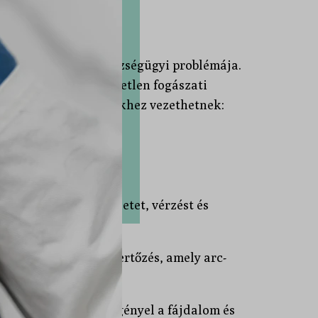
?
ik leggyakoribb egészségügyi problémája.
sban szenved.
A kezeletlen fogászati
 súlyos szövődményekhez vezethetnek:
ségei
ma, amely rossz leheletet, vérzést és
 megelőzhető.
 kialakuló komoly fertőzés, amely arc-
 azonnali ellátást igényel a fájdalom és