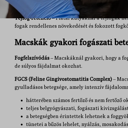
fertőzés megelőzése érdekében.
Tejfog-retenció
– Fiatal kutyáknál a tejfogak n
fogak rendellenes növekedését és fokozott fogk
Macskák gyakori fogászati bet
Fogfelszívódás
– Macskáknál gyakori, hogy a fog
de súlyos fájdalmat okozhat.
FGCS (Feline Gingivostomatitis Complex)
– Macs
gyulladásos betegsége, amely intenzív fájdalom
hátterében számos fertőző és nem fertőző ok
teljes belgyógyászati, fogászati kivizsgálás
a betegségben érintettek lehetnek a foggyöke
tünetei a bűzös lehelet, nyálzás, mosakodá