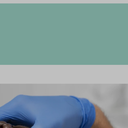
Állatorvosi fogászat
szájegészsége a mi p