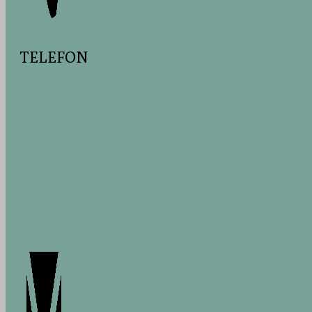
SLO_wp
wp-sett
SSID
wp-sett
ssm_au
TELEFON
wptouch
wpgdpr
wptouch