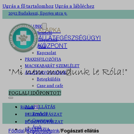
Ugrás a fő tartalomhoz
Ugrás a lábléchez
2092 Budakeszi, Eperjes utca 9.
RÓLUNK
KLAPKA
Rendelő
ÁLLATEGÉSZSÉGÜGYI
Csapatunk
KÖZPONT
Árak
Kapcsolat
PRAXISFILOZÓFIA
MACSKABARÁT SZEMLÉLET
"Mi nem mondunk le Róla!"
ÁLLATORVOSOKNAK
Betegküldés
Case and cafe
FOGLALJ IDŐPONTOT!
ALAPELLÁTÁS
Rólunk
Rendelő
BELGYÓGYÁSZAT
Csapatunk
BŐRGYÓGYÁSZAT
Árak
EPILEPSZIA
Főoldal
Szakterületeink
Fogászati ellátás
/
/
Kapcsolat