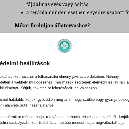
fájdalmas evés vagy ásítás
a terápia minden esetben egyedre szabott fo
Mikor forduljon állatorvoshoz?
Rossz lehelet
Vérzés az ínyből, kipirult íny
Sárgásbarna lerakódás a fogakon
Evési nehézségek
édelmi beállítások
Arcvakarás, szájnál tapintás kerülése, ar
ldal sütiket használ a felhasználói élmény javítása érdekében. Néhány
Nyáladzás, különösen macskáknál
tetlen a webhely működéséhez, míg mások segítenek elemezni és javítani a
lói élményt. Kérjük, tekintse át lehetőségeit, és válasszon.
Megelőzés és kezelés
snél fiatalabb, kérjük, győződjön meg arról, hogy szülője vagy gyámja belee
em alapvető sütik használatához.
Rendszeres fogászati kontroll
évente, idősebb ál
ásait bármikor módosíthatja, a további információkért az adatkezelésről, kérjü
fogkő-eltávolítás altatásban történik, így fájda
delmi szabályzatunkat. Beállításait később módosíthatja megváltoztathatja.