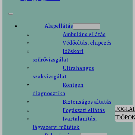
Alapellátás
Ambuláns ellátás
Védőoltás, chipezés
Időskori
szűrővizsgálat
Ultrahangos
szakvizsgálat
Röntgen
diagnosztika
Biztonságos altatás
FOGLAL
Fogászati ellátás
IDŐPON
Ivartalanítás,
lágyszervi műtétek