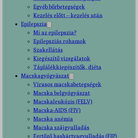
Egyéb bőrbetegségek
Kezelés előtt – kezelés után
Epilepszia
Mi az epilepszia?
Epilepsziás rohamok
Szakellátás
Kiegészítő vizsgálatok
Táplálékkiegészítők, diéta
Macskagyógyászat
Vírusos macskabetegségek
Macska belgyógyászat
Macskaleukózis (FELV)
Macska-AIDS (FIV)
Macska anémia
Macska szájgyulladás
Fertőző hashártyagyulladás (FIP)