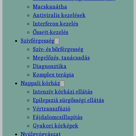
Macskanátha
Antiviralis kezelések
Interferon kezelés
Őssejt-kezelés
Szívférgesség
Szív- és bőrférgesség
Megelőzés, tanácsadás
Diagnosztika
Komplex terápia
Nappali kórház
Intenzív kórházi ellátás
Epilepsziá sürgősségi ellátás
Vértranszfúzió
Fájdalomcsillapítás
Gyakori kórképek
Nyúlgyógyászat