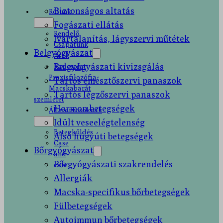
Biztonságos altatás
Rólunk
Fogászati ellátás
Rendelő
Ivartalanítás, lágyszervi műtétek
Csapatunk
Belgyógyászat
Árak
Belgyógyászati kivizsgálás
Kapcsolat
Praxisfilozófia
Tartós emésztőszervi panaszok
Macskabarát
Tartós légzőszervi panaszok
szemlélet
Hormon betegségek
Állatorvosoknak
Idült veseelégtelenség
Betegküldés
Alsó húgyúti betegségek
Case
Bőrgyógyászat
and
Bőrgyógyászati szakrendelés
cafe
Allergiák
Macska-specifikus bőrbetegségek
Fülbetegségek
Autoimmun bőrbetegségek