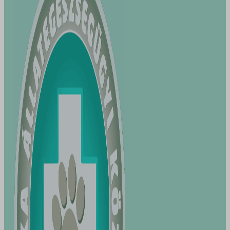
mhcookie
cookie_policy_accepted
moove_gdpr_popup
cookies_accepted
OptanonConsent
CookieYes
snn_dynamic_token
euconsent-v2
tz
filemanager
viewed_cookie_policy
OptanonAlertBoxClosed
wordpress_logged_in_*
perf_*
wp-settings-*
SLO_GWPT_Show_Hide_tmp
wp-settings-time-*
SLO_wptGlobTipTmp
wptouch-device-orientation
SSID
wptouch-device-type
ssm_au_c
wpgdprc