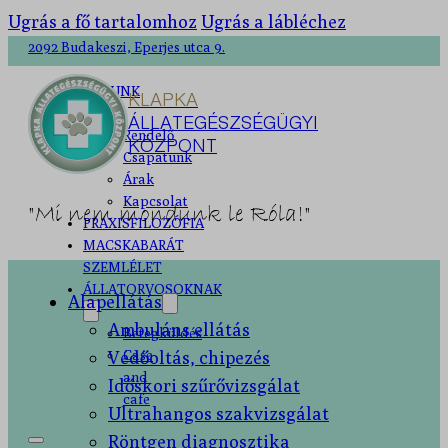
Ugrás a fő tartalomhoz
Ugrás a lábléchez
2092 Budakeszi, Eperjes utca 9.
RÓLUNK
KLAPKA
ÁLLATEGÉSZSÉGÜGYI
Rendelő
KÖZPONT
Csapatunk
Árak
Kapcsolat
"Mi nem mondunk le Róla!"
PRAXISFILOZÓFIA
MACSKABARÁT
SZEMLÉLET
ÁLLATORVOSOKNAK
Alapellátás
Ambuláns ellátás
Betegküldés
Védőoltás, chipezés
Case
and
Időskori szűrővizsgálat
cafe
Ultrahangos szakvizsgálat
Röntgen diagnosztika