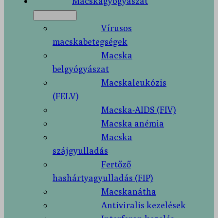
Macskagyógyászat
Vírusos
macskabetegségek
Macska
belgyógyászat
Macskaleukózis
(FELV)
Macska-AIDS (FIV)
Macska anémia
Macska
szájgyulladás
Fertőző
hashártyagyulladás (FIP)
Macskanátha
Antiviralis kezelések