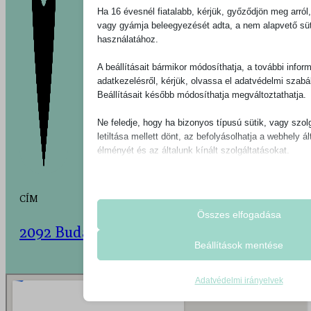
Ha 16 évesnél fiatalabb, kérjük, győződjön meg arról
vagy gyámja beleegyezését adta, a nem alapvető süt
használatához.
A beállításait bármikor módosíthatja, a további infor
adatkezelésről, kérjük, olvassa el adatvédelmi szabá
Beállításait később módosíthatja megváltoztathatja.
Ne feledje, hogy ha bizonyos típusú sütik, vagy szol
letiltása mellett dönt, az befolyásolhatja a webhely ált
élményét és az általunk kínált szolgáltatásokat.
Alapvető
CÍM
Az alapvető sütik és szolgáltatások biztosítják az
működéséhez. Ezek a sütik és szolgáltatások a 
Összes elfogadása
2092 Budakeszi, Eperjes utca 9.
igénylik a felhasználó hozzájárulását.
Beállítások mentése
Részletek megjelenítése
Statisztikai
__5e4c9f
A statisztikai sütik és szolgáltatások felhasználás
Adatvédelmi irányelvek
gyűjtenek, amelyek lehetővé teszik számunkra, ho
cmplz_banner-status
nyerjünk abba, hogyan lépnek kapcsolatba látogat