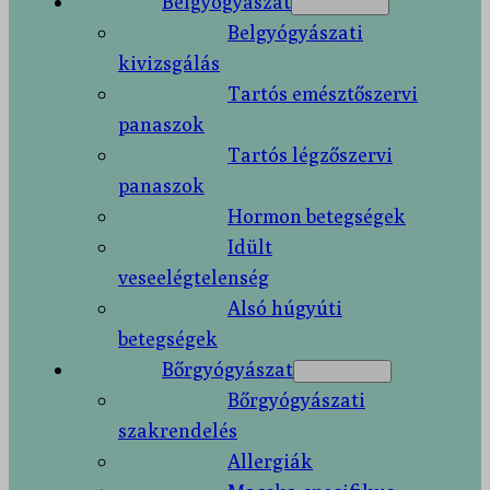
Belgyógyászat
Belgyógyászati
kivizsgálás
Tartós emésztőszervi
panaszok
Tartós légzőszervi
panaszok
Hormon betegségek
Idült
veseelégtelenség
Alsó húgyúti
betegségek
Bőrgyógyászat
Bőrgyógyászati
szakrendelés
Allergiák