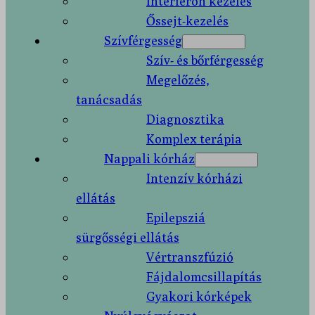
Interferon kezelés
Őssejt-kezelés
Szívférgesség
Szív- és bőrférgesség
Megelőzés,
tanácsadás
Diagnosztika
Komplex terápia
Nappali kórház
Intenzív kórházi
ellátás
Epilepsziá
sürgősségi ellátás
Vértranszfúzió
Fájdalomcsillapítás
Gyakori kórképek