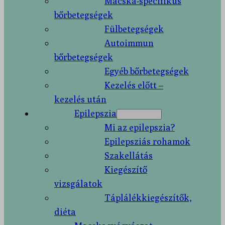
Macska-specifikus
bőrbetegségek
Fülbetegségek
Autoimmun
bőrbetegségek
Egyéb bőrbetegségek
Kezelés előtt –
kezelés után
Epilepszia
Mi az epilepszia?
Epilepsziás rohamok
Szakellátás
Kiegészítő
vizsgálatok
Táplálékkiegészítők,
diéta