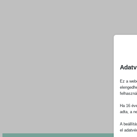
Adatv
Ez a webo
elengedhe
felhaszná
Ha 16 éve
adta, a n
A beállít
el adatvé