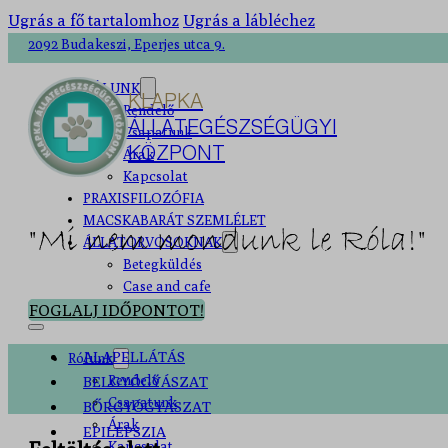
Ugrás a fő tartalomhoz
Ugrás a lábléchez
2092 Budakeszi, Eperjes utca 9.
RÓLUNK
KLAPKA
Rendelő
ÁLLATEGÉSZSÉGÜGYI
Csapatunk
KÖZPONT
Árak
Kapcsolat
PRAXISFILOZÓFIA
MACSKABARÁT SZEMLÉLET
"Mi nem mondunk le Róla!"
ÁLLATORVOSOKNAK
Betegküldés
Case and cafe
FOGLALJ IDŐPONTOT!
ALAPELLÁTÁS
Rólunk
Rendelő
BELGYÓGYÁSZAT
Csapatunk
BŐRGYÓGYÁSZAT
Árak
EPILEPSZIA
Kapcsolat