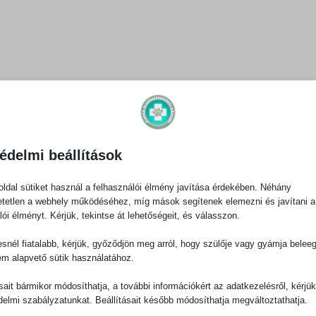
édelmi beállítások
ldal sütiket használ a felhasználói élmény javítása érdekében. Néhány
tetlen a webhely működéséhez, míg mások segítenek elemezni és javítani a
lói élményt. Kérjük, tekintse át lehetőségeit, és válasszon.
snél fiatalabb, kérjük, győződjön meg arról, hogy szülője vagy gyámja belee
em alapvető sütik használatához.
ásait bármikor módosíthatja, a további információkért az adatkezelésről, kérjü
delmi szabályzatunkat. Beállításait később módosíthatja megváltoztathatja.