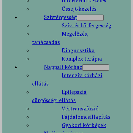
Interferon kezelés
Őssejt-kezelés
Szívférgesség
Szív- és bőrférgesség
Megelőzés,
tanácsadás
Diagnosztika
Komplex terápia
Nappali kórház
Intenzív kórházi
ellátás
Epilepsziá
sürgősségi ellátás
Vértranszfúzió
Fájdalomcsillapítás
Gyakori kórképek