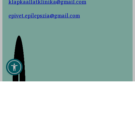
klapkaallatklinika@gmail.com
epivet.epilepszia@gmail.com