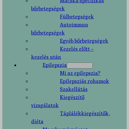
Macska-specifikus
bőrbetegségek
Fülbetegségek
Autoimmun
bőrbetegségek
Egyéb bőrbetegségek
Kezelés előtt –
kezelés után
Epilepszia
Mi az epilepszia?
Epilepsziás rohamok
Szakellátás
Kiegészítő
vizsgálatok
Táplálékkiegészítők,
diéta