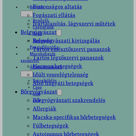
Biztonságos altatás
Rólunk
Fogászati ellátás
Rendelő
Ivartalanítás, lágyszervi műtétek
Csapatunk
Belgyógyászat
Árak
Belgyógyászati kivizsgálás
Kapcsolat
Praxisfilozófia
Tartós emésztőszervi panaszok
Macskabarát
Tartós légzőszervi panaszok
szemlélet
Hormon betegségek
Állatorvosoknak
Idült veseelégtelenség
Betegküldés
Alsó húgyúti betegségek
Case
Bőrgyógyászat
and
Bőrgyógyászati szakrendelés
cafe
Allergiák
Macska-specifikus bőrbetegségek
Fülbetegségek
Autoimmun bőrbetegségek