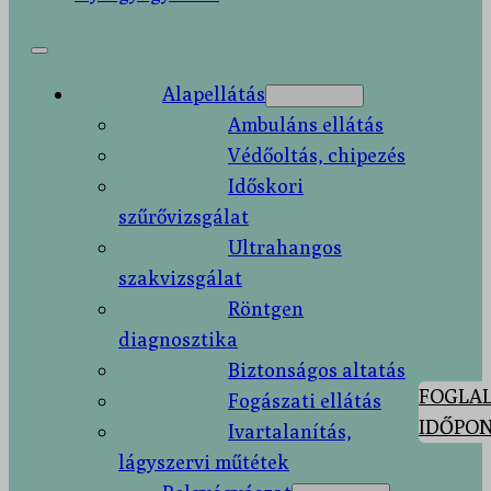
Alapellátás
Ambuláns ellátás
Védőoltás, chipezés
Időskori
szűrővizsgálat
Ultrahangos
szakvizsgálat
Röntgen
diagnosztika
Biztonságos altatás
FOGLAL
Fogászati ellátás
IDŐPON
Ivartalanítás,
lágyszervi műtétek