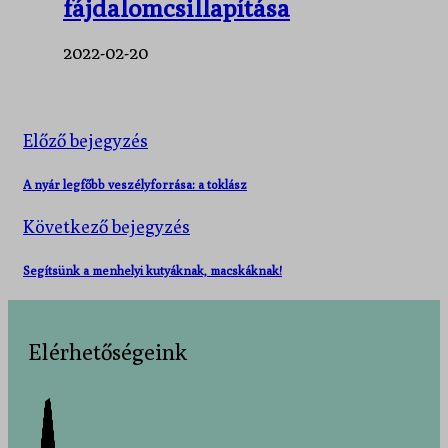
fájdalomcsillapítása
2022-02-20
Előző bejegyzés
A nyár legfőbb veszélyforrása: a toklász
Következő bejegyzés
Segítsünk a menhelyi kutyáknak, macskáknak!
Elérhetőségeink