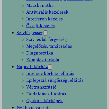
Macskanátha
Antiviralis kezelések
Interferon kezelés
Őssejt-kezelés
Szívférgesség
Szív- és bőrférgesség
Megelőzés, tanácsadás
Diagnosztika
Komplex terápia
Nappali kórház
Intenzív kórházi ellátás
Epilepsziá sürgősségi ellátás
Vértranszfúzió
Fájdalomcsillapítás
Gyakori kórképek
Nyúlgyógyászat