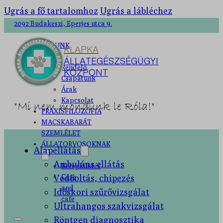
Ugrás a fő tartalomhoz
Ugrás a lábléchez
2092 Budakeszi, Eperjes utca 9.
RÓLUNK
KLAPKA
ÁLLATEGÉSZSÉGÜGYI
Rendelő
KÖZPONT
Csapatunk
Árak
Kapcsolat
"Mi nem mondunk le Róla!"
PRAXISFILOZÓFIA
MACSKABARÁT
SZEMLÉLET
ÁLLATORVOSOKNAK
Alapellátás
Ambuláns ellátás
Betegküldés
Védőoltás, chipezés
Case
and
Időskori szűrővizsgálat
cafe
Ultrahangos szakvizsgálat
Röntgen diagnosztika