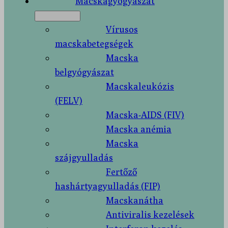
Macskagyógyászat
Vírusos
macskabetegségek
Macska
belgyógyászat
Macskaleukózis
(FELV)
Macska-AIDS (FIV)
Macska anémia
Macska
szájgyulladás
Fertőző
hashártyagyulladás (FIP)
Macskanátha
Antiviralis kezelések