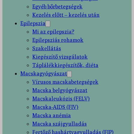
Egyéb bőrbetegségek
Kezelés előtt – kezelés után
Epilepszia
Mi az epilepszia?
Epilepsziás rohamok
Szakellátás
Kiegészítő vizsgálatok
Táplálékkiegészítők, diéta
Macskagyógyászat
Vírusos macskabetegségek
Macska belgyógyászat
Macskaleukózis (FELV)
Macska-AIDS (FIV)
Macska anémia
Macska szájgyulladás
Fertőző hashártyagyulladás (FIP)