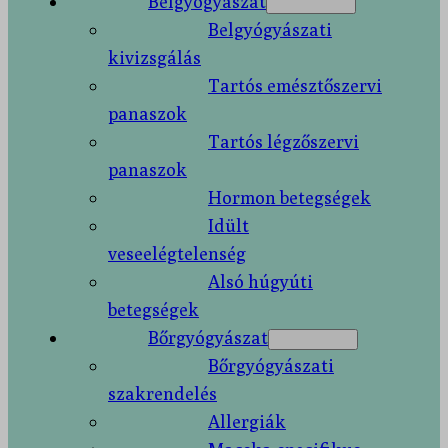
Belgyógyászat
Belgyógyászati
kivizsgálás
Tartós emésztőszervi
panaszok
Tartós légzőszervi
panaszok
Hormon betegségek
Idült
veseelégtelenség
Alsó húgyúti
betegségek
Bőrgyógyászat
Bőrgyógyászati
szakrendelés
Allergiák