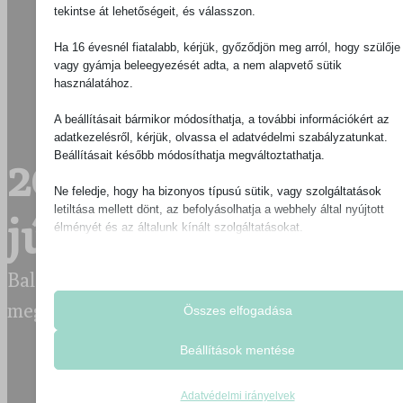
tekintse át lehetőségeit, és válasszon.
Ha 16 évesnél fiatalabb, kérjük, győződjön meg arról, hogy szülője
vagy gyámja beleegyezését adta, a nem alapvető sütik
használatához.
A beállításait bármikor módosíthatja, a további információkért az
adatkezelésről, kérjük, olvassa el adatvédelmi szabályzatunkat.
Beállításait később módosíthatja megváltoztathatja.
2014 június /
Ne feledje, hogy ha bizonyos típusú sütik, vagy szolgáltatások
letiltása mellett dönt, az befolyásolhatja a webhely által nyújtott
július
élményét és az általunk kínált szolgáltatásokat.
Alapvető
Balázs dr. Abuzant
·
2014-06-30
·
0
Az alapvető sütik és szolgáltatások biztosítják az oldal megfele
megjegyzések
működéséhez. Ezek a sütik és szolgáltatások a GDPR szerint
Összes elfogadása
igénylik a felhasználó hozzájárulását.
Beállítások mentése
Részletek megjelenítése
Statisztikai
__5e4c9f
A statisztikai sütik és szolgáltatások felhasználási információka
Adatvédelmi irányelvek