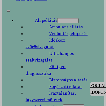
Alapellátás
Ambuláns ellátás
Védőoltás, chipezés
Időskori
szűrővizsgálat
Ultrahangos
szakvizsgálat
Röntgen
diagnosztika
Biztonságos altatás
FOGLAL
Fogászati ellátás
IDŐPON
Ivartalanítás,
lágyszervi műtétek