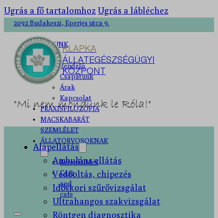
Ugrás a fő tartalomhoz
Ugrás a lábléchez
2092 Budakeszi, Eperjes utca 9.
RÓLUNK
KLAPKA
ÁLLATEGÉSZSÉGÜGYI
Rendelő
KÖZPONT
Csapatunk
Árak
Kapcsolat
"Mi nem mondunk le Róla!"
PRAXISFILOZÓFIA
MACSKABARÁT
SZEMLÉLET
ÁLLATORVOSOKNAK
Alapellátás
Ambuláns ellátás
Betegküldés
Védőoltás, chipezés
Case
and
Időskori szűrővizsgálat
cafe
Ultrahangos szakvizsgálat
Röntgen diagnosztika