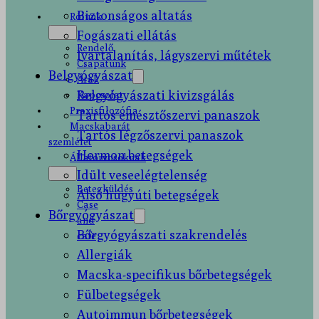
Biztonságos altatás
Rólunk
Fogászati ellátás
Rendelő
Ivartalanítás, lágyszervi műtétek
Csapatunk
Belgyógyászat
Árak
Belgyógyászati kivizsgálás
Kapcsolat
Praxisfilozófia
Tartós emésztőszervi panaszok
Macskabarát
Tartós légzőszervi panaszok
szemlélet
Hormon betegségek
Állatorvosoknak
Idült veseelégtelenség
Betegküldés
Alsó húgyúti betegségek
Case
Bőrgyógyászat
and
Bőrgyógyászati szakrendelés
cafe
Allergiák
Macska-specifikus bőrbetegségek
Fülbetegségek
Autoimmun bőrbetegségek