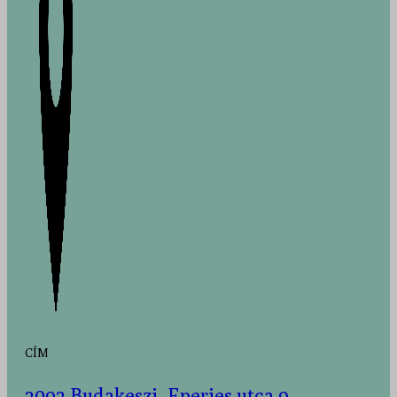
CÍM
2092 Budakeszi, Eperjes utca 9.