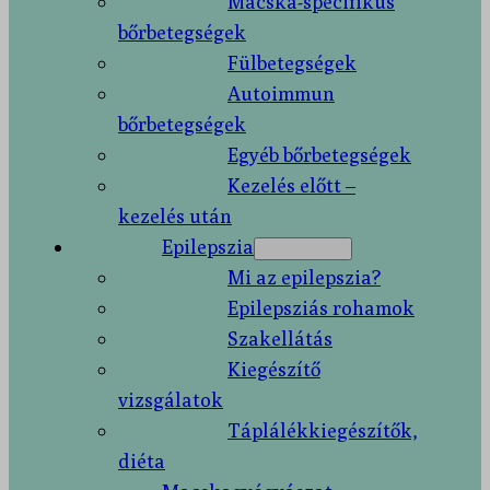
Macska-specifikus
bőrbetegségek
Fülbetegségek
Autoimmun
bőrbetegségek
Egyéb bőrbetegségek
Kezelés előtt –
kezelés után
Epilepszia
Mi az epilepszia?
Epilepsziás rohamok
Szakellátás
Kiegészítő
vizsgálatok
Táplálékkiegészítők,
diéta