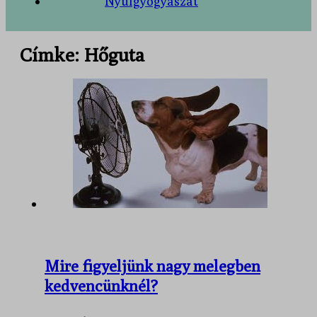
Nyúlgyógyászat
Címke:
Hőguta
Mire figyeljünk nagy melegben
kedvencünknél?