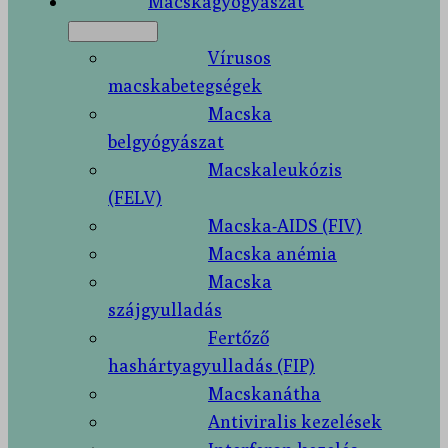
Macskagyógyászat
Vírusos
macskabetegségek
Macska
belgyógyászat
Macskaleukózis
(FELV)
Macska-AIDS (FIV)
Macska anémia
Macska
szájgyulladás
Fertőző
hashártyagyulladás (FIP)
Macskanátha
Antiviralis kezelések