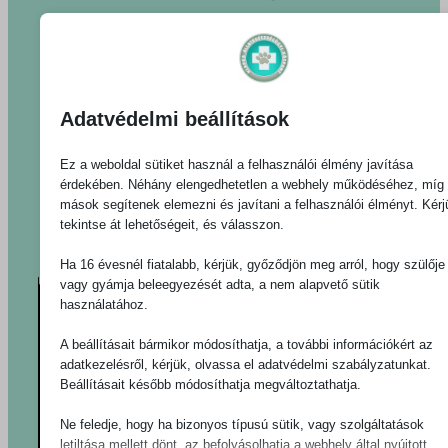
+36 23 451 103
+36 30 263 7762
Epilepszia
Adatvédelmi beállítások
+36 20 215 7121
Ez a weboldal sütiket használ a felhasználói élmény javítása
érdekében. Néhány elengedhetetlen a webhely működéséhez, míg
mások segítenek elemezni és javítani a felhasználói élményt. Kérj
tekintse át lehetőségeit, és válasszon.
Ha 16 évesnél fiatalabb, kérjük, győződjön meg arról, hogy szülője
vagy gyámja beleegyezését adta, a nem alapvető sütik
használatához.
A beállításait bármikor módosíthatja, a további információkért az
adatkezelésről, kérjük, olvassa el adatvédelmi szabályzatunkat.
Beállításait később módosíthatja megváltoztathatja.
Ne feledje, hogy ha bizonyos típusú sütik, vagy szolgáltatások
letiltása mellett dönt, az befolyásolhatja a webhely által nyújtott