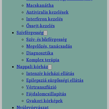
Macskanátha
Antiviralis kezelések
Interferon kezelés
Őssejt-kezelés
Szívférgesség
Szív- és bőrférgesség
Megelőzés, tanácsadás
Diagnosztika
Komplex terápia
Nappali kórház
Intenzív kórházi ellátás
Epilepsziá sürgősségi ellátás
Vértranszfúzió
Fájdalomcsillapítás
Gyakori kórképek
Nyúlgyógyászat