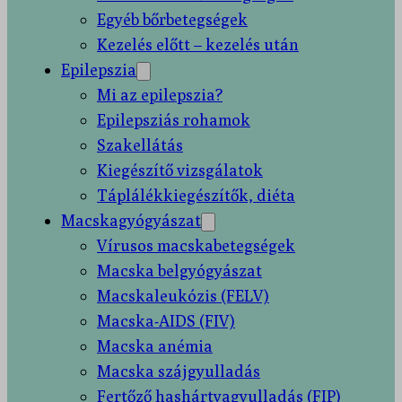
Egyéb bőrbetegségek
Kezelés előtt – kezelés után
Epilepszia
Mi az epilepszia?
Epilepsziás rohamok
Szakellátás
Kiegészítő vizsgálatok
Táplálékkiegészítők, diéta
Macskagyógyászat
Vírusos macskabetegségek
Macska belgyógyászat
Macskaleukózis (FELV)
Macska-AIDS (FIV)
Macska anémia
Macska szájgyulladás
Fertőző hashártyagyulladás (FIP)