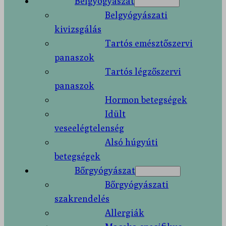
Belgyógyászat
Belgyógyászati
kivizsgálás
Tartós emésztőszervi
panaszok
Tartós légzőszervi
panaszok
Hormon betegségek
Idült
veseelégtelenség
Alsó húgyúti
betegségek
Bőrgyógyászat
Bőrgyógyászati
szakrendelés
Allergiák