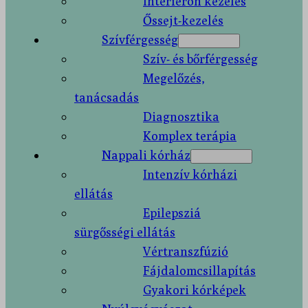
Interferon kezelés
Őssejt-kezelés
Szívférgesség
Szív- és bőrférgesség
Megelőzés,
tanácsadás
Diagnosztika
Komplex terápia
Nappali kórház
Intenzív kórházi
ellátás
Epilepsziá
sürgősségi ellátás
Vértranszfúzió
Fájdalomcsillapítás
Gyakori kórképek