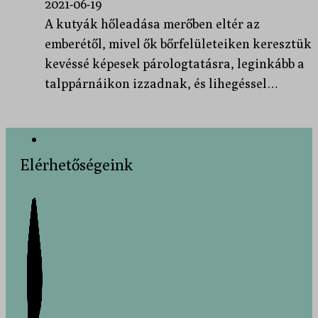
2021-06-19
A kutyák hőleadása merőben eltér az
emberétől, mivel ők bőrfelületeiken keresztük
kevéssé képesek párologtatásra, leginkább a
talppárnáikon izzadnak, és lihegéssel…
Elérhetőségeink