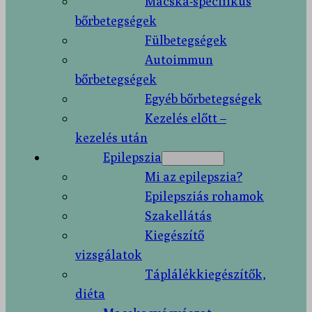
Macska-specifikus
bőrbetegségek
Fülbetegségek
Autoimmun
bőrbetegségek
Egyéb bőrbetegségek
Kezelés előtt –
kezelés után
Epilepszia
Mi az epilepszia?
Epilepsziás rohamok
Szakellátás
Kiegészítő
vizsgálatok
Táplálékkiegészítők,
diéta