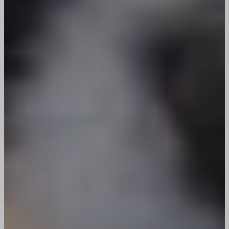
OptanonAlertBoxClosed
wordpress_logged_in_*
perf_*
wp-settings-*
SLO_GWPT_Show_Hide_tmp
wp-settings-time-*
SLO_wptGlobTipTmp
wptouch-device-orientation
SSID
wptouch-device-type
ssm_au_c
wpgdprc