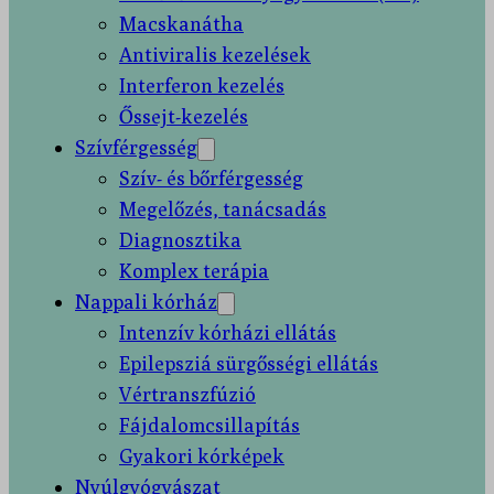
Macskanátha
Antiviralis kezelések
Interferon kezelés
Őssejt-kezelés
Szívférgesség
Szív- és bőrférgesség
Megelőzés, tanácsadás
Diagnosztika
Komplex terápia
Nappali kórház
Intenzív kórházi ellátás
Epilepsziá sürgősségi ellátás
Vértranszfúzió
Fájdalomcsillapítás
Gyakori kórképek
Nyúlgyógyászat