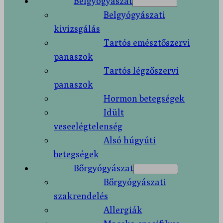
Belgyógyászat
Belgyógyászati
kivizsgálás
Tartós emésztőszervi
panaszok
Tartós légzőszervi
panaszok
Hormon betegségek
Idült
veseelégtelenség
Alsó húgyúti
betegségek
Bőrgyógyászat
Bőrgyógyászati
szakrendelés
Allergiák