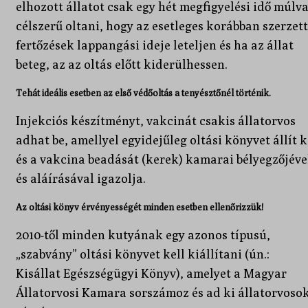
elhozott állatot csak egy hét megfigyelési idő múlv
célszerű oltani, hogy az esetleges korábban szerzett
fertőzések lappangási ideje leteljen és ha az állat
beteg, az az oltás előtt kiderülhessen.
Tehát ideális esetben az első védőoltás a tenyésztőnél történik.
Injekciós készítményt, vakcinát csakis állatorvos
adhat be, amellyel egyidejűleg oltási könyvet állít k
és a vakcina beadását (kerek) kamarai bélyegzőjéve
és aláírásával igazolja.
Az oltási könyv érvényességét minden esetben ellenőrizzük!
2010-től minden
kutyának egy
azonos típusú,
„szabvány” oltási könyvet kell kiállítani (ún.:
Kisállat Egészségügyi Könyv), amelyet a Magyar
Állatorvosi Kamara sorszámoz és ad ki állatorvoso