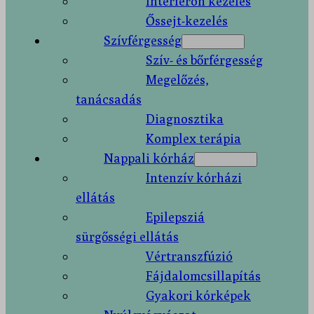
Interferon kezelés
Őssejt-kezelés
Szívférgesség
Szív- és bőrférgesség
Megelőzés,
tanácsadás
Diagnosztika
Komplex terápia
Nappali kórház
Intenzív kórházi
ellátás
Epilepsziá
sürgősségi ellátás
Vértranszfúzió
Fájdalomcsillapítás
Gyakori kórképek