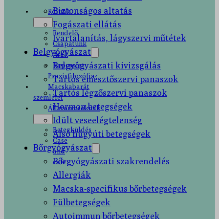
Biztonságos altatás
Rólunk
Fogászati ellátás
Rendelő
Ivartalanítás, lágyszervi műtétek
Csapatunk
Belgyógyászat
Árak
Belgyógyászati kivizsgálás
Kapcsolat
Praxisfilozófia
Tartós emésztőszervi panaszok
Macskabarát
Tartós légzőszervi panaszok
szemlélet
Hormon betegségek
Állatorvosoknak
Idült veseelégtelenség
Betegküldés
Alsó húgyúti betegségek
Case
Bőrgyógyászat
and
Bőrgyógyászati szakrendelés
cafe
Allergiák
Macska-specifikus bőrbetegségek
Fülbetegségek
Autoimmun bőrbetegségek