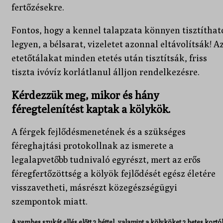
fertőzésekre.
Fontos, hogy a kennel talapzata könnyen tisztíthat
legyen, a bélsarat, vizeletet azonnal eltávolítsák! A
etetőtálakat minden etetés után tisztítsák, friss
tiszta ivóvíz korlátlanul álljon rendelkezésre.
Kérdezzük meg, mikor és hány
féregtelenítést kaptak a kölykök.
A férgek fejlődésmenetének és a szükséges
féreghajtási protokollnak az ismerete a
legalapvetőbb tudnivaló egyrészt, mert az erős
féregfertőzöttség a kölyök fejlődését egész életére
visszavetheti, másrészt közegészségügyi
szempontok miatt.
A vemhes szukát ellés előtt 2 héttel, valamint a kölyköket 2 hetes kortó