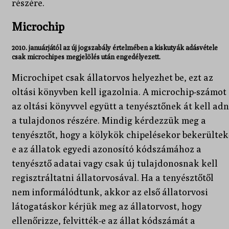
részére.
Microchip
2010. januárjától az új jogszabály értelmében a kiskutyák adásvétele
csak microchipes megjelölés után engedélyezett.
Microchipet csak állatorvos helyezhet be, ezt az
oltási könyvben kell igazolnia. A microchip-számot
az oltási könyvvel együtt a tenyésztőnek át kell adn
a tulajdonos részére. Mindig kérdezzük meg a
tenyésztőt, hogy a kölykök chipelésekor bekerültek
e az állatok egyedi azonosító kódszámához a
tenyésztő adatai vagy csak új tulajdonosnak kell
regisztráltatni állatorvosával. Ha a tenyésztőtől
nem informálódtunk, akkor az első állatorvosi
látogatáskor kérjük meg az állatorvost, hogy
ellenőrizze, felvitték-e az állat kódszámát a