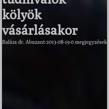
kölyök
vásárlásakor
Balázs dr. Abuzant
·
2013-08-19
·
0 megjegyzések