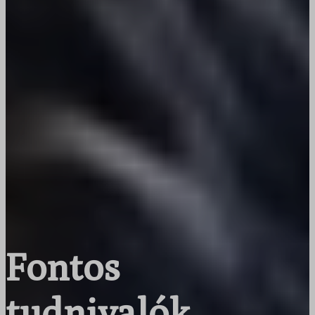
Fontos
tudnivalók