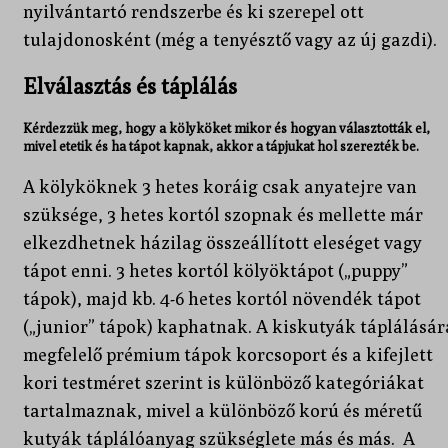
nyilvántartó rendszerbe és ki szerepel ott
tulajdonosként (még a tenyésztő vagy az új gazdi).
Elválasztás és táplálás
Kérdezzük meg, hogy a kölyköket mikor és hogyan választották el,
mivel etetik és ha tápot kapnak, akkor a tápjukat hol szerezték be.
A kölyköknek 3 hetes koráig csak anyatejre van
szüksége, 3 hetes kortól szopnak és mellette már
elkezdhetnek házilag összeállított eleséget vagy
tápot enni. 3 hetes kortól kölyöktápot („puppy”
tápok), majd kb. 4-6 hetes kortól növendék tápot
(„junior” tápok) kaphatnak. A kiskutyák táplálásár
megfelelő prémium tápok korcsoport és a kifejlett
kori testméret szerint is különböző kategóriákat
tartalmaznak, mivel a különböző korú és méretű
kutyák táplálóanyag szükséglete más és más. A