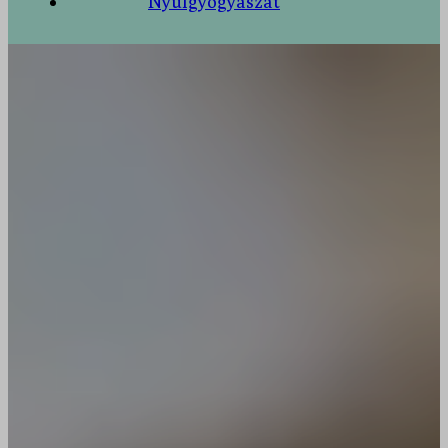
Nyúlgyógyászat