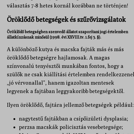
választás 7-8 hetes kornál korábban ne történjen!
Öröklődő betegségek és szűrővizsgálatok
Öröklődő betegségben szenvedő állatot szaporítani jogi értelemben
állatkínzásnak minősül
(1998. évi XXVIII.tv. 1.fej 3. §).
A különböző kutya és macska fajták más és más
öröklődő betegségre hajlamosak. A magas
színvonalú tenyésztői munkában fontos, hogy a
szülők ne csak kiállítási értelemben rendelkezzene
„jó vérvonallal”, hanem igazoltan mentesek
legyenek a fajtában leggyakoribb betegségektől.
Ilyen öröklődő, fajtára jellemző betegségek például:
nagytestű fajtákban a csípőizületi dysplasia;
perzsa macskák policisztás vesebetegsége;