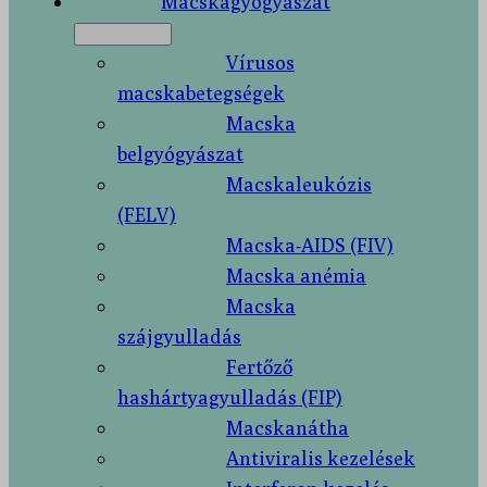
Macskagyógyászat
Vírusos
macskabetegségek
Macska
belgyógyászat
Macskaleukózis
(FELV)
Macska-AIDS (FIV)
Macska anémia
Macska
szájgyulladás
Fertőző
hashártyagyulladás (FIP)
Macskanátha
Antiviralis kezelések