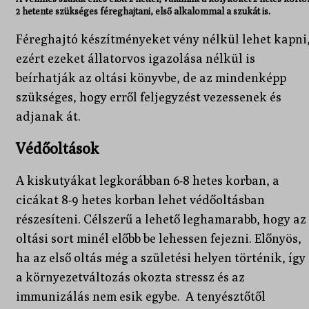
2 hetente szükséges féreghajtani, első alkalommal a szukát is.
Féreghajtó készítményeket vény nélkül lehet kapni
ezért ezeket állatorvos igazolása nélkül is
beírhatják az oltási könyvbe, de az mindenképp
szükséges, hogy erről feljegyzést vezessenek és
adjanak át.
Védőoltások
A kiskutyákat legkorábban 6-8 hetes korban, a
cicákat 8-9 hetes korban lehet védőoltásban
részesíteni. Célszerű a lehető leghamarabb, hogy az
oltási sort minél előbb be lehessen fejezni. Előnyös,
ha az első oltás még a születési helyen történik, így
a környezetváltozás okozta stressz és az
immunizálás nem esik egybe. A tenyésztőtől