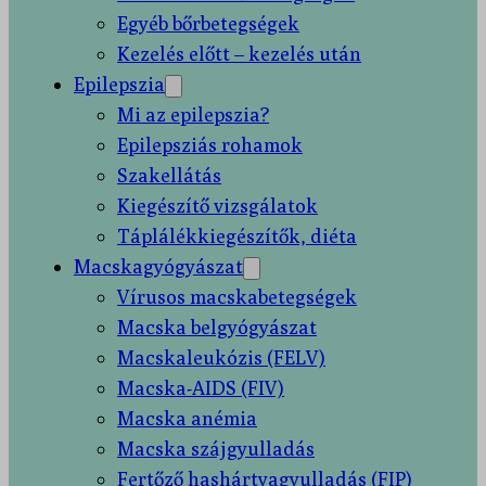
Egyéb bőrbetegségek
Kezelés előtt – kezelés után
Epilepszia
Mi az epilepszia?
Epilepsziás rohamok
Szakellátás
Kiegészítő vizsgálatok
Táplálékkiegészítők, diéta
Macskagyógyászat
Vírusos macskabetegségek
Macska belgyógyászat
Macskaleukózis (FELV)
Macska-AIDS (FIV)
Macska anémia
Macska szájgyulladás
Fertőző hashártyagyulladás (FIP)