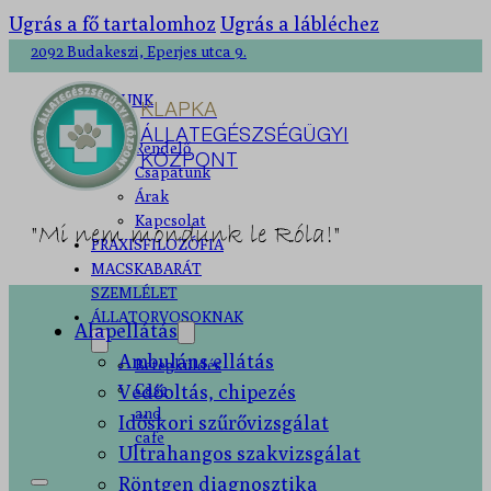
Ugrás a fő tartalomhoz
Ugrás a lábléchez
2092 Budakeszi, Eperjes utca 9.
RÓLUNK
KLAPKA
ÁLLATEGÉSZSÉGÜGYI
Rendelő
KÖZPONT
Csapatunk
Árak
Kapcsolat
"Mi nem mondunk le Róla!"
PRAXISFILOZÓFIA
MACSKABARÁT
SZEMLÉLET
ÁLLATORVOSOKNAK
Alapellátás
Ambuláns ellátás
Betegküldés
Védőoltás, chipezés
Case
and
Időskori szűrővizsgálat
cafe
Ultrahangos szakvizsgálat
Röntgen diagnosztika