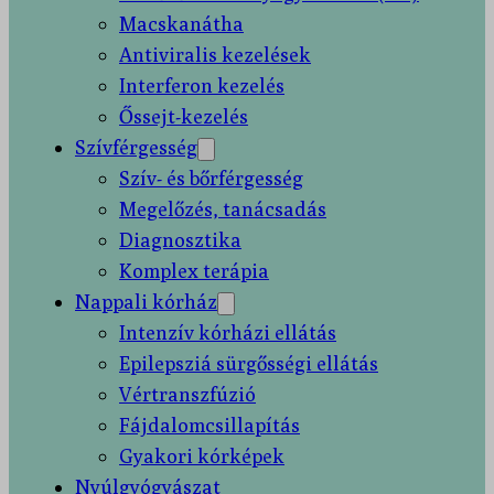
Macskanátha
Antiviralis kezelések
Interferon kezelés
Őssejt-kezelés
Szívférgesség
Szív- és bőrférgesség
Megelőzés, tanácsadás
Diagnosztika
Komplex terápia
Nappali kórház
Intenzív kórházi ellátás
Epilepsziá sürgősségi ellátás
Vértranszfúzió
Fájdalomcsillapítás
Gyakori kórképek
Nyúlgyógyászat