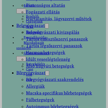
Biztonságos altatás
Rólunk
Fogászati ellátás
Rendelő
Ivartalanítás, lágyszervi műtétek
Csapatunk
Belgyógyászat
Árak
Belgyógyászati kivizsgálás
Kapcsolat
Praxisfilozófia
Tartós emésztőszervi panaszok
Macskabarát
Tartós légzőszervi panaszok
szemlélet
Hormon betegségek
Állatorvosoknak
Idült veseelégtelenség
Betegküldés
Alsó húgyúti betegségek
Case
Bőrgyógyászat
and
Bőrgyógyászati szakrendelés
cafe
Allergiák
Macska-specifikus bőrbetegségek
Fülbetegségek
Autoimmun bőrbetegségek