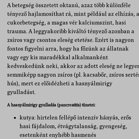
A betegség összetett oktanú, azaz több különféle
tényező hajlamosíthat rá, mint például az elhízás, 
cukorbetegség, a magas vér kalciumszint, hasi
trauma. A leggyakoribb kiváltó tényező azonban a
zsíros vagy csontos eleség etetése. Ezért is nagyon
fontos figyelni arra, hogy ha főzünk az állatnak
vagy egy kis maradékkal alkalmanként
kedveskedünk neki, akkor az adott eleség ne legye
semmiképp nagyon zsíros (pl. kacsabőr, zsíros serté
hús), mert ez előidézheti a hasnyálmirigy
gyulladást.
A hasnyálmirigy gyulladás (pancreatitis) tünetei:
kutya: hirtelen fellépő intenzív hányás, erős
hasi fájdalom, étvágytalanság, gyengeség,
esetenként enyhébb hasmenés