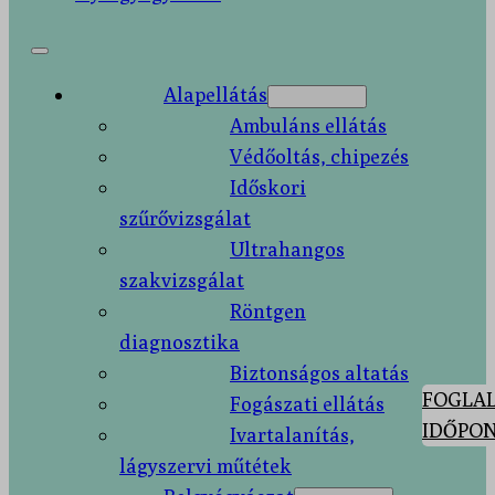
Alapellátás
Ambuláns ellátás
Védőoltás, chipezés
Időskori
szűrővizsgálat
Ultrahangos
szakvizsgálat
Röntgen
diagnosztika
Biztonságos altatás
FOGLAL
Fogászati ellátás
IDŐPON
Ivartalanítás,
lágyszervi műtétek