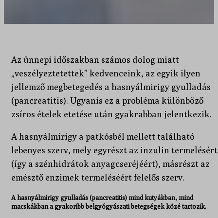
Az ünnepi időszakban számos dolog miatt
„veszélyeztetettek” kedvenceink, az egyik ilyen
jellemző megbetegedés a hasnyálmirigy gyulladás
(pancreatitis). Ugyanis ez a probléma különböző
zsíros ételek etetése után gyakrabban jelentkezik.
A hasnyálmirigy a patkósbél mellett található
lebenyes szerv, mely egyrészt az inzulin termelésért
(így a szénhidrátok anyagcseréjéért), másrészt az
emésztő enzimek termeléséért felelős szerv.
A hasnyálmirigy gyulladás (pancreatitis) mind kutyákban, mind
macskákban a gyakoribb belgyógyászati betegségek közé tartozik.