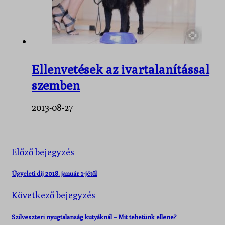
​Ellenvetések az ivartalanítással
szemben
2013-08-27
Előző bejegyzés
Ügyeleti díj 2018. január 1-jétől
Következő bejegyzés
Szilveszteri nyugtalanság kutyáknál – Mit tehetünk ellene?