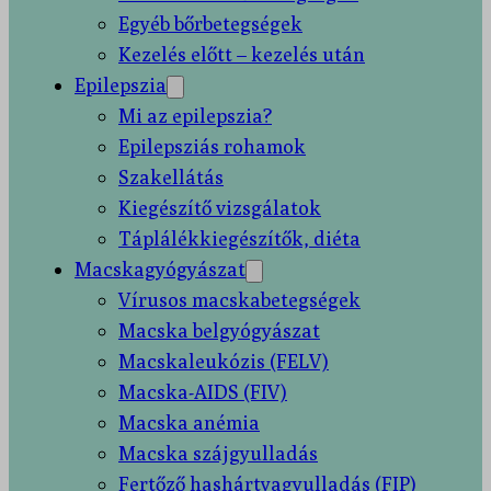
Egyéb bőrbetegségek
Kezelés előtt – kezelés után
Epilepszia
Mi az epilepszia?
Epilepsziás rohamok
Szakellátás
Kiegészítő vizsgálatok
Táplálékkiegészítők, diéta
Macskagyógyászat
Vírusos macskabetegségek
Macska belgyógyászat
Macskaleukózis (FELV)
Macska-AIDS (FIV)
Macska anémia
Macska szájgyulladás
Fertőző hashártyagyulladás (FIP)