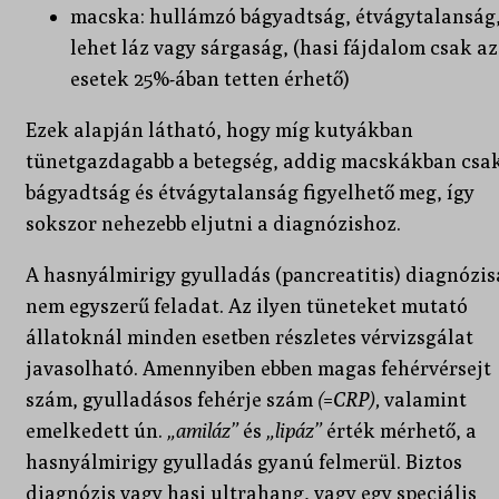
macska: hullámzó bágyadtság, étvágytalanság
lehet láz vagy sárgaság, (hasi fájdalom csak az
esetek 25%-ában tetten érhető)
Ezek alapján látható, hogy míg kutyákban
tünetgazdagabb a betegség, addig macskákban csa
bágyadtság és étvágytalanság figyelhető meg, így
sokszor nehezebb eljutni a diagnózishoz.
A hasnyálmirigy gyulladás (pancreatitis) diagnózis
nem egyszerű feladat. Az ilyen tüneteket mutató
állatoknál minden esetben részletes vérvizsgálat
javasolható. Amennyiben ebben magas fehérvérsejt
szám, gyulladásos fehérje szám
(=CRP),
valamint
emelkedett ún.
„amiláz”
és
„lipáz”
érték mérhető, a
hasnyálmirigy gyulladás gyanú felmerül. Biztos
diagnózis vagy hasi ultrahang, vagy egy speciális