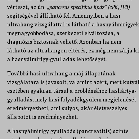
vérteszt, az ún.
„pancreas specifikus lipáz” (cPli, fPli)
segítségével állítható fel. Amennyiben a hasi
ultrahang vizsgálattal is látható a hasnyálmirigye
megnagyobbodása, szerkezeti elváltozása, a
diagnózis biztosnak vehető. Azonban ha nem
látható az ultrahangon eltérés, ez még nem zárja ki
a hasnyálmirigy-gyulladás lehetőségét.
Továbbá hasi ultrahang a máj állapotának
vizsgálatára is javasolt, valamint azért, mert kutyá
esetében gyakran társul a problémához hashártya-
gyulladás, mely hasi folyadékgyülem megjelenését
eredményezheti, ami súlyos, akár életveszélyes
állapotot is eredményezhet.
A hasnyálmirigy gyulladás (pancreatitis) szinte