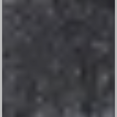
wp-settings-time-*
SLO_wptGlobTipTmp
wptouch-device-orientation
SSID
wptouch-device-type
ssm_au_c
wpgdprc