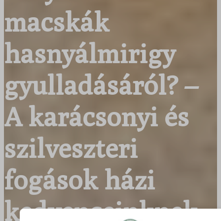
macskák
hasnyálmirigy
gyulladásáról? –
A karácsonyi és
szilveszteri
fogások házi
kedvenceinknek