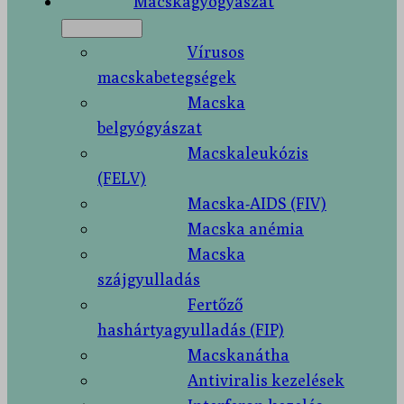
Macskagyógyászat
Vírusos
macskabetegségek
Macska
belgyógyászat
Macskaleukózis
(FELV)
Macska-AIDS (FIV)
Macska anémia
Macska
szájgyulladás
Fertőző
hashártyagyulladás (FIP)
Macskanátha
Antiviralis kezelések