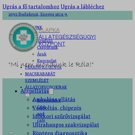
Ugrás a fő tartalomhoz
Ugrás a lábléchez
2092 Budakeszi, Eperjes utca 9.
RÓLUNK
KLAPKA
ÁLLATEGÉSZSÉGÜGYI
Rendelő
KÖZPONT
Csapatunk
Árak
Kapcsolat
"Mi nem mondunk le Róla!"
PRAXISFILOZÓFIA
MACSKABARÁT
SZEMLÉLET
ÁLLATORVOSOKNAK
Alapellátás
Ambuláns ellátás
Betegküldés
Védőoltás, chipezés
Case
and
Időskori szűrővizsgálat
cafe
Ultrahangos szakvizsgálat
Röntgen diagnosztika