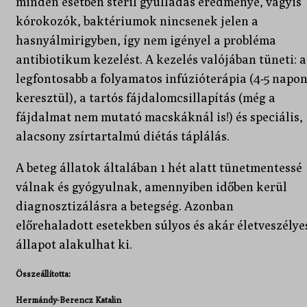
minden esetben steril gyulladás eredménye, vagyis
kórokozók, baktériumok nincsenek jelen a
hasnyálmirigyben, így nem igényel a probléma
antibiotikum kezelést. A kezelés valójában tüneti: a
legfontosabb a folyamatos infúzióterápia (4-5 napo
keresztül), a tartós fájdalomcsillapítás (még a
fájdalmat nem mutató macskáknál is!) és speciális,
alacsony zsírtartalmú diétás táplálás.
A beteg állatok általában 1 hét alatt tünetmentessé
válnak és gyógyulnak, amennyiben időben kerül
diagnosztizálásra a betegség. Azonban
előrehaladott esetekben súlyos és akár életveszélye
állapot alakulhat ki.
Összeállította:
Hermándy-Berencz Katalin