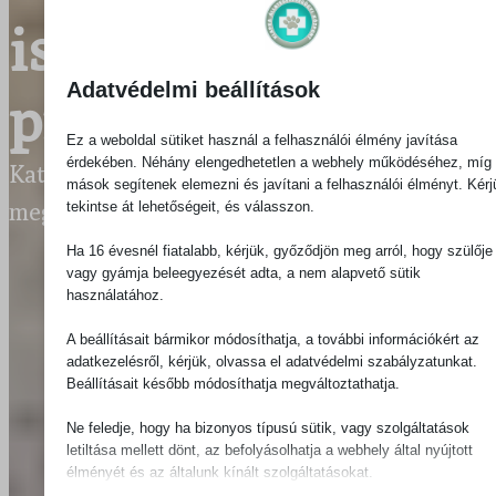
is okozhatnak
Adatvédelmi beállítások
problémát –
Ez a weboldal sütiket használ a felhasználói élmény javítása
érdekében. Néhány elengedhetetlen a webhely működéséhez, míg
Katalin dr. Hermándy-Berencz
·
2017-12-20
·
0
mások segítenek elemezni és javítani a felhasználói élményt. Kérj
megjegyzések
tekintse át lehetőségeit, és válasszon.
Ha 16 évesnél fiatalabb, kérjük, győződjön meg arról, hogy szülője
vagy gyámja beleegyezését adta, a nem alapvető sütik
használatához.
A beállításait bármikor módosíthatja, a további információkért az
adatkezelésről, kérjük, olvassa el adatvédelmi szabályzatunkat.
Beállításait később módosíthatja megváltoztathatja.
Ne feledje, hogy ha bizonyos típusú sütik, vagy szolgáltatások
letiltása mellett dönt, az befolyásolhatja a webhely által nyújtott
élményét és az általunk kínált szolgáltatásokat.