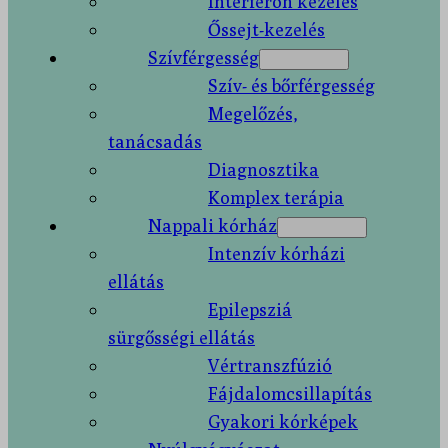
Interferon kezelés
Őssejt-kezelés
Szívférgesség
Szív- és bőrférgesség
Megelőzés,
tanácsadás
Diagnosztika
Komplex terápia
Nappali kórház
Intenzív kórházi
ellátás
Epilepsziá
sürgősségi ellátás
Vértranszfúzió
Fájdalomcsillapítás
Gyakori kórképek