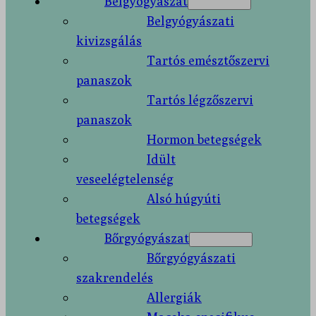
Belgyógyászat
Belgyógyászati
kivizsgálás
Tartós emésztőszervi
panaszok
Tartós légzőszervi
panaszok
Hormon betegségek
Idült
veseelégtelenség
Alsó húgyúti
betegségek
Bőrgyógyászat
Bőrgyógyászati
szakrendelés
Allergiák