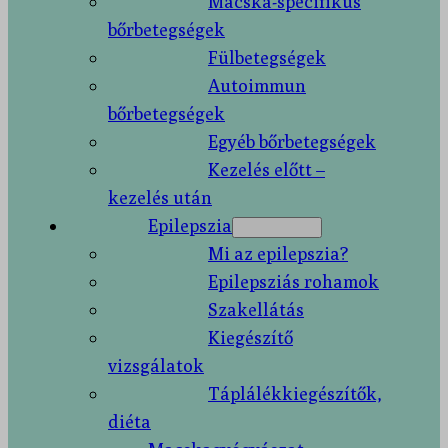
Macska-specifikus
bőrbetegségek
Fülbetegségek
Autoimmun
bőrbetegségek
Egyéb bőrbetegségek
Kezelés előtt –
kezelés után
Epilepszia
Mi az epilepszia?
Epilepsziás rohamok
Szakellátás
Kiegészítő
vizsgálatok
Táplálékkiegészítők,
diéta