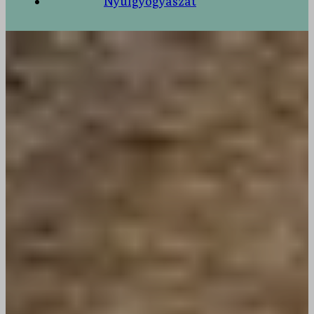
Nyúlgyógyászat