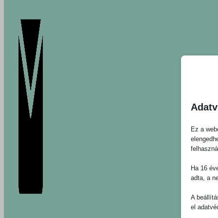
Adatv
Ez a webo
elengedhe
felhaszná
Ha 16 éve
adta, a n
A beállít
el adatvé