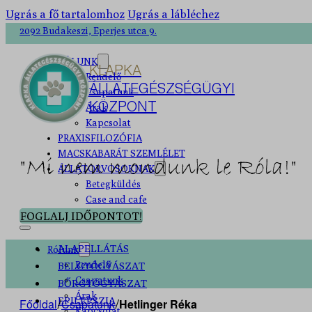
Ugrás a fő tartalomhoz
Ugrás a lábléchez
2092 Budakeszi, Eperjes utca 9.
RÓLUNK
KLAPKA
Rendelő
ÁLLATEGÉSZSÉGÜGYI
Csapatunk
KÖZPONT
Árak
Kapcsolat
PRAXISFILOZÓFIA
MACSKABARÁT SZEMLÉLET
"Mi nem mondunk le Róla!"
ÁLLATORVOSOKNAK
Betegküldés
Case and cafe
FOGLALJ IDŐPONTOT!
ALAPELLÁTÁS
Rólunk
Rendelő
BELGYÓGYÁSZAT
Csapatunk
BŐRGYÓGYÁSZAT
Árak
EPILEPSZIA
Főoldal
Csapatunk
Hetlinger Réka
/
/
Kapcsolat