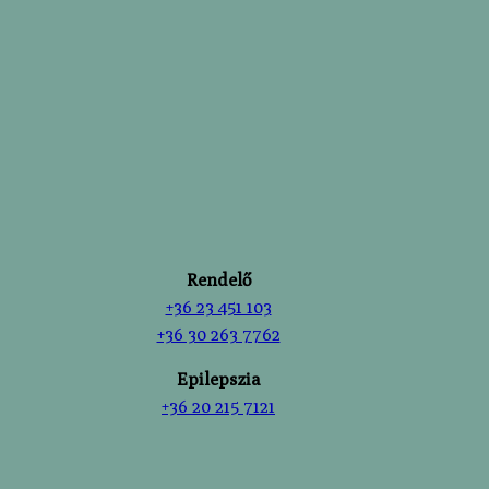
Rendelő
+36 23 451 103
+36 30 263 7762
Epilepszia
+36 20 215 7121