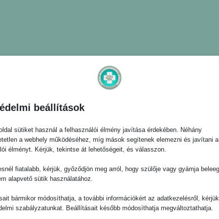
édelmi beállítások
ldal sütiket használ a felhasználói élmény javítása érdekében. Néhány
tetlen a webhely működéséhez, míg mások segítenek elemezni és javítani a
lói élményt. Kérjük, tekintse át lehetőségeit, és válasszon.
snél fiatalabb, kérjük, győződjön meg arról, hogy szülője vagy gyámja belee
em alapvető sütik használatához.
ásait bármikor módosíthatja, a további információkért az adatkezelésről, kérjü
delmi szabályzatunkat. Beállításait később módosíthatja megváltoztathatja.