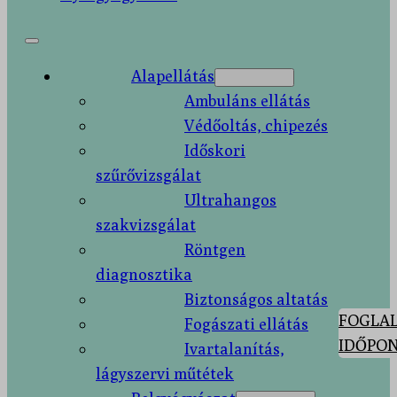
Alapellátás
Ambuláns ellátás
Védőoltás, chipezés
Időskori
szűrővizsgálat
Ultrahangos
szakvizsgálat
Röntgen
diagnosztika
Biztonságos altatás
FOGLAL
Fogászati ellátás
IDŐPON
Ivartalanítás,
lágyszervi műtétek