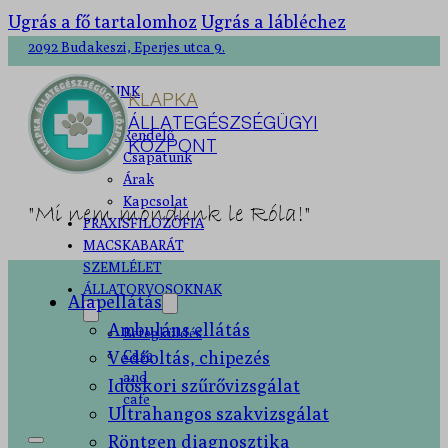
Ugrás a fő tartalomhoz
Ugrás a lábléchez
2092 Budakeszi, Eperjes utca 9.
RÓLUNK
KLAPKA
ÁLLATEGÉSZSÉGÜGYI
Rendelő
KÖZPONT
Csapatunk
Árak
Kapcsolat
"Mi nem mondunk le Róla!"
PRAXISFILOZÓFIA
MACSKABARÁT
SZEMLÉLET
ÁLLATORVOSOKNAK
Alapellátás
Ambuláns ellátás
Betegküldés
Védőoltás, chipezés
Case
and
Időskori szűrővizsgálat
cafe
Ultrahangos szakvizsgálat
Röntgen diagnosztika