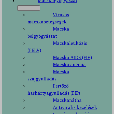
Macskagyógyászat
Vírusos
macskabetegségek
Macska
belgyógyászat
Macskaleukózis
(FELV)
Macska-AIDS (FIV)
Macska anémia
Macska
szájgyulladás
Fertőző
hashártyagyulladás (FIP)
Macskanátha
Antiviralis kezelések