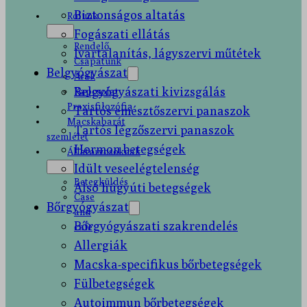
Biztonságos altatás
Rólunk
Fogászati ellátás
Rendelő
Ivartalanítás, lágyszervi műtétek
Csapatunk
Belgyógyászat
Árak
Belgyógyászati kivizsgálás
Kapcsolat
Praxisfilozófia
Tartós emésztőszervi panaszok
Macskabarát
Tartós légzőszervi panaszok
szemlélet
Hormon betegségek
Állatorvosoknak
Idült veseelégtelenség
Betegküldés
Alsó húgyúti betegségek
Case
Bőrgyógyászat
and
Bőrgyógyászati szakrendelés
cafe
Allergiák
Macska-specifikus bőrbetegségek
Fülbetegségek
Autoimmun bőrbetegségek