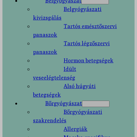
Belgyógyászat
Belgyógyászati
kivizsgálás
Tartós emésztőszervi
panaszok
Tartós légzőszervi
panaszok
Hormon betegségek
Idült
veseelégtelenség
Alsó húgyúti
betegségek
Bőrgyógyászat
Bőrgyógyászati
szakrendelés
Allergiák