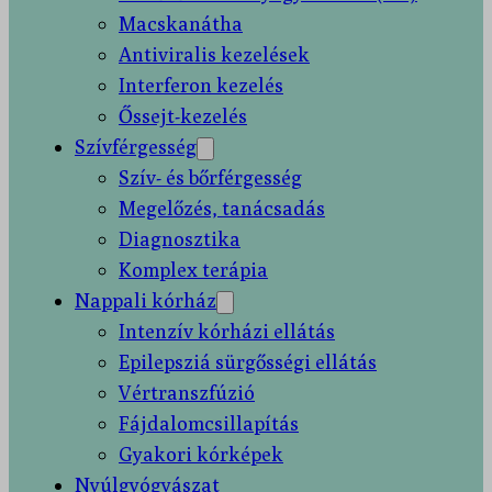
Macskanátha
Antiviralis kezelések
Interferon kezelés
Őssejt-kezelés
Szívférgesség
Szív- és bőrférgesség
Megelőzés, tanácsadás
Diagnosztika
Komplex terápia
Nappali kórház
Intenzív kórházi ellátás
Epilepsziá sürgősségi ellátás
Vértranszfúzió
Fájdalomcsillapítás
Gyakori kórképek
Nyúlgyógyászat