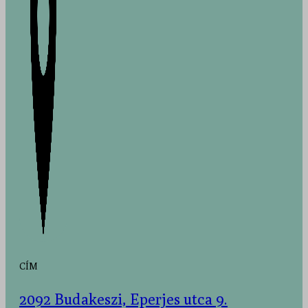
CÍM
2092 Budakeszi, Eperjes utca 9.