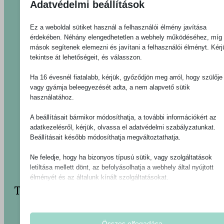
Adatvédelmi beállítások
Ez a weboldal sütiket használ a felhasználói élmény javítása
érdekében. Néhány elengedhetetlen a webhely működéséhez, míg
mások segítenek elemezni és javítani a felhasználói élményt. Kérj
tekintse át lehetőségeit, és válasszon.
Ha 16 évesnél fiatalabb, kérjük, győződjön meg arról, hogy szülője
vagy gyámja beleegyezését adta, a nem alapvető sütik
használatához.
A beállításait bármikor módosíthatja, a további információkért az
adatkezelésről, kérjük, olvassa el adatvédelmi szabályzatunkat.
Beállításait később módosíthatja megváltoztathatja.
Ne feledje, hogy ha bizonyos típusú sütik, vagy szolgáltatások
letiltása mellett dönt, az befolyásolhatja a webhely által nyújtott
élményét és az általunk kínált szolgáltatásokat.
TELEFON
Alapvető
Az alapvető sütik és szolgáltatások biztosítják az oldal megfele
Rendelő
működéséhez. Ezek a sütik és szolgáltatások a GDPR szerint
Összes elfogadása