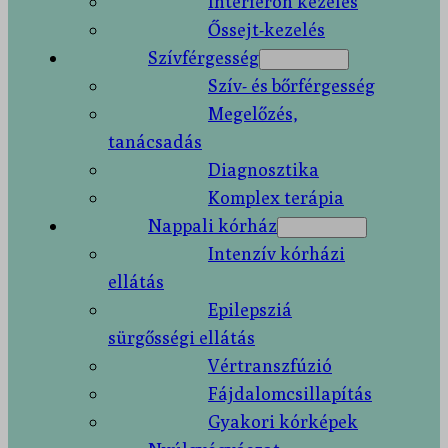
Interferon kezelés
Őssejt-kezelés
Szívférgesség
Szív- és bőrférgesség
Megelőzés,
tanácsadás
Diagnosztika
Komplex terápia
Nappali kórház
Intenzív kórházi
ellátás
Epilepsziá
sürgősségi ellátás
Vértranszfúzió
Fájdalomcsillapítás
Gyakori kórképek