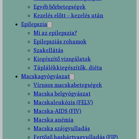
Egyéb bőrbetegségek
Kezelés előtt – kezelés után
Epilepszia
Mi az epilepszia?
Epilepsziás rohamok
Szakellátás
Kiegészítő vizsgálatok
Táplálékkiegészítők, diéta
Macskagyógyászat
Vírusos macskabetegségek
Macska belgyógyászat
Macskaleukózis (FELV)
Macska-AIDS (FIV)
Macska anémia
Macska szájgyulladás
Fertőző hashártyagyulladás (FIP)