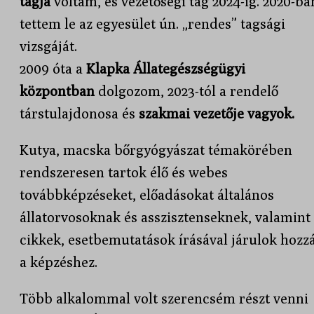
tagja
voltam, és vezetőségi tag 2024-ig. 2020-ba
tettem le az egyesület ún. „rendes” tagsági
vizsgáját.
2009 óta a
Klapka Állategészségügyi
központban
dolgozom, 2023-tól a rendelő
társtulajdonosa és
szakmai vezetője vagyok.
Kutya, macska bőrgyógyászat témakörében
rendszeresen tartok élő és webes
továbbképzéseket, előadásokat általános
állatorvosoknak és asszisztenseknek, valamint
cikkek, esetbemutatások írásával járulok hozz
a képzéshez.
Több alkalommal volt szerencsém részt venni