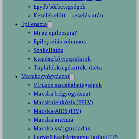
Egyéb bőrbetegségek
Kezelés előtt – kezelés után
Epilepszia
Mi az epilepszia?
Epilepsziás rohamok
Szakellátás
Kiegészítő vizsgálatok
Táplálékkiegészítők, diéta
Macskagyógyászat
Vírusos macskabetegségek
Macska belgyógyászat
Macskaleukózis (FELV)
Macska-AIDS (FIV)
Macska anémia
Macska szájgyulladás
Fertőző hashártyagyulladás (FIP)