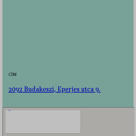
CÍM
2092 Budakeszi, Eperjes utca 9.