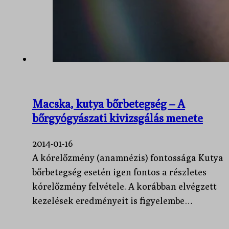
Macska, kutya bőrbetegség – A
bőrgyógyászati kivizsgálás menete
2014-01-16
A kórelőzmény (anamnézis) fontossága Kutya
bőrbetegség esetén igen fontos a részletes
kórelőzmény felvétele. A korábban elvégzett
kezelések eredményeit is figyelembe…