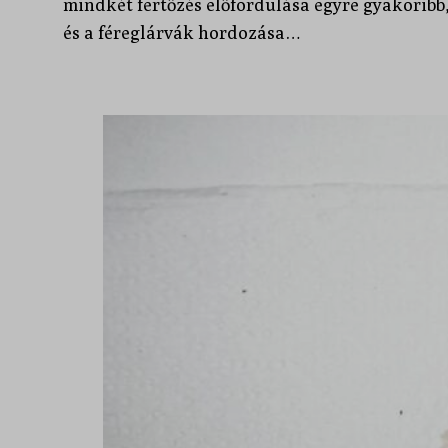
mindkét fertőzés előfordulása egyre gyakoribb
és a féreglárvák hordozása…