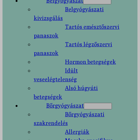
Belgyógyászat
Belgyógyászati
kivizsgálás
Tartós emésztőszervi
panaszok
Tartós légzőszervi
panaszok
Hormon betegségek
Idült
veseelégtelenség
Alsó húgyúti
betegségek
Bőrgyógyászat
Bőrgyógyászati
szakrendelés
Allergiák