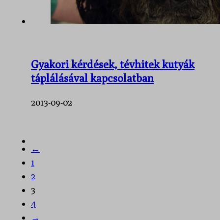
Gyakori kérdések, tévhitek kutyák
táplálásával kapcsolatban
2013-09-02
←
1
2
3
4
→