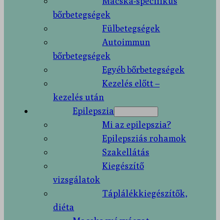
Macska-specifikus
bőrbetegségek
Fülbetegségek
Autoimmun
bőrbetegségek
Egyéb bőrbetegségek
Kezelés előtt –
kezelés után
Epilepszia
Mi az epilepszia?
Epilepsziás rohamok
Szakellátás
Kiegészítő
vizsgálatok
Táplálékkiegészítők,
diéta