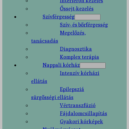
Interferon kezelés
Őssejt-kezelés
Szívférgesség
Szív- és bőrférgesség
Megelőzés,
tanácsadás
Diagnosztika
Komplex terápia
Nappali kórház
Intenzív kórházi
ellátás
Epilepsziá
sürgősségi ellátás
Vértranszfúzió
Fájdalomcsillapítás
Gyakori kórképek