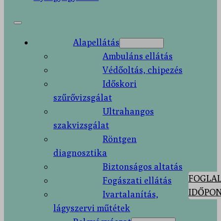
Alapellátás
Ambuláns ellátás
Védőoltás, chipezés
Időskori
szűrővizsgálat
Ultrahangos
szakvizsgálat
Röntgen
diagnosztika
Biztonságos altatás
FOGLAL
Fogászati ellátás
IDŐPON
Ivartalanítás,
lágyszervi műtétek