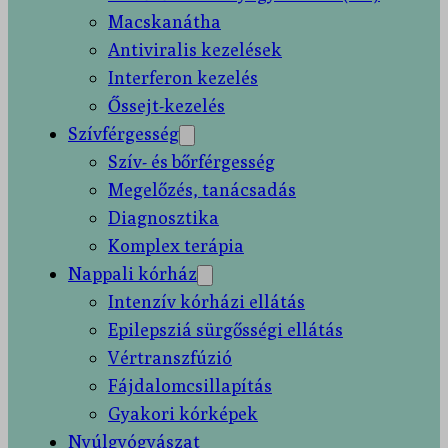
Macskanátha
Antiviralis kezelések
Interferon kezelés
Őssejt-kezelés
Szívférgesség
Szív- és bőrférgesség
Megelőzés, tanácsadás
Diagnosztika
Komplex terápia
Nappali kórház
Intenzív kórházi ellátás
Epilepsziá sürgősségi ellátás
Vértranszfúzió
Fájdalomcsillapítás
Gyakori kórképek
Nyúlgyógyászat