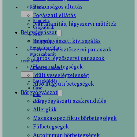
Biztonságos altatás
Rólunk
Fogászati ellátás
Rendelő
Ivartalanítás, lágyszervi műtétek
Csapatunk
Belgyógyászat
Árak
Belgyógyászati kivizsgálás
Kapcsolat
Praxisfilozófia
Tartós emésztőszervi panaszok
Macskabarát
Tartós légzőszervi panaszok
szemlélet
Hormon betegségek
Állatorvosoknak
Idült veseelégtelenség
Betegküldés
Alsó húgyúti betegségek
Case
Bőrgyógyászat
and
Bőrgyógyászati szakrendelés
cafe
Allergiák
Macska-specifikus bőrbetegségek
Fülbetegségek
Autoimmun bőrbetegségek