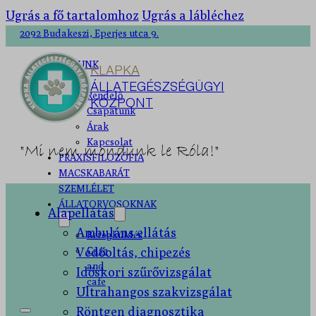
Ugrás a fő tartalomhoz
Ugrás a lábléchez
2092 Budakeszi, Eperjes utca 9.
RÓLUNK
KLAPKA
ÁLLATEGÉSZSÉGÜGYI
Rendelő
KÖZPONT
Csapatunk
Árak
Kapcsolat
"Mi nem mondunk le Róla!"
PRAXISFILOZÓFIA
MACSKABARÁT
SZEMLÉLET
ÁLLATORVOSOKNAK
Alapellátás
Ambuláns ellátás
Betegküldés
Védőoltás, chipezés
Case
and
Időskori szűrővizsgálat
cafe
Ultrahangos szakvizsgálat
Röntgen diagnosztika