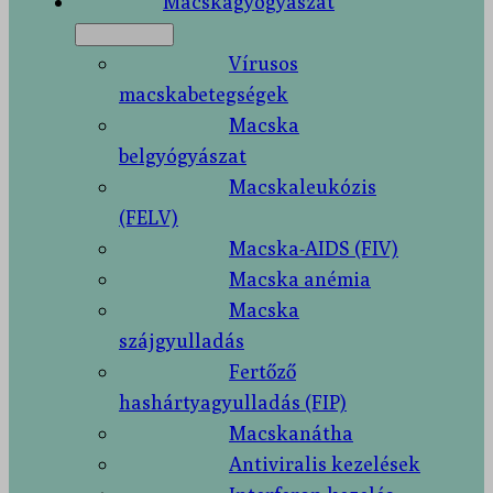
Macskagyógyászat
Vírusos
macskabetegségek
Macska
belgyógyászat
Macskaleukózis
(FELV)
Macska-AIDS (FIV)
Macska anémia
Macska
szájgyulladás
Fertőző
hashártyagyulladás (FIP)
Macskanátha
Antiviralis kezelések