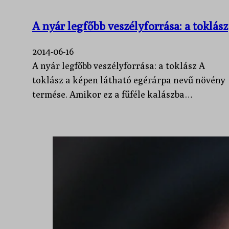
A nyár legfőbb veszélyforrása: a toklász
2014-06-16
A nyár legfőbb veszélyforrása: a toklász A
toklász a képen látható egérárpa nevű növény
termése. Amikor ez a fűféle kalászba…